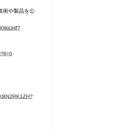
技術や製品を公
e008a34f7
?il=0
idJPKBN2RK1ZH?