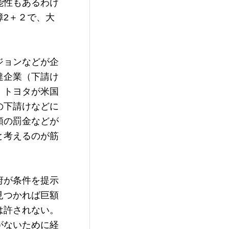
能性もあるわけ
障2＋２で、大
ジョンなどが企
達企業（下請け
、トヨタが米国
の下請けなどに
額の罰金などが
と考えるのが筋
府が条件を提示
見つかれば巨額
は許されない。
がないために経