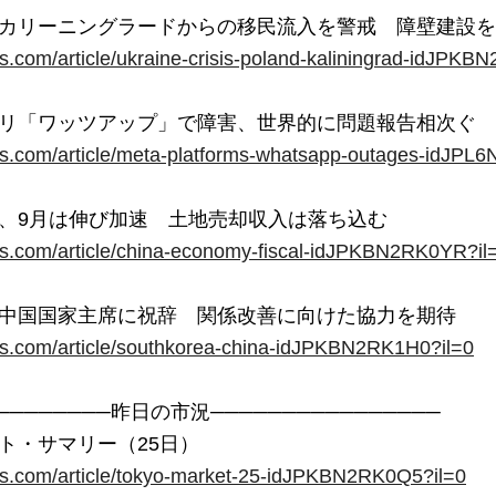
ters.com/article/ukraine-crisis-poland-kaliningrad-idJP
ters.com/article/meta-platforms-whatsapp-outages-idJPL
ters.com/article/china-economy-fiscal-idJPKBN2RK0YR?il
ters.com/article/southkorea-china-idJPKBN2RK1H0?il=0
────────昨日の市況────────────────

ters.com/article/tokyo-market-25-idJPKBN2RK0Q5?il=0