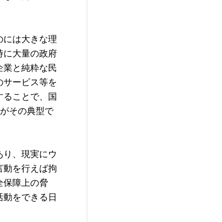
のには大きな理
時に大量の政府
企業と純粋な民
のサービス等を
することで、国
Kがその典型で
あり、現実にウ
言動を行えば拘
全保障上の脅
活動をできる日