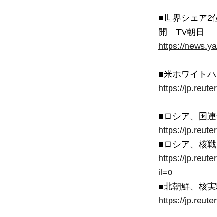
■世界シェア
https://news.y
https://jp.reu
https://jp.reu
https://jp.reut
il=0
https://jp.reu