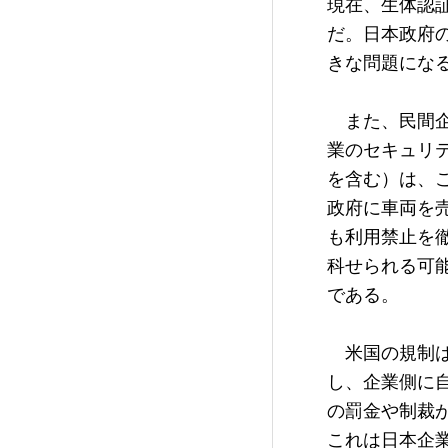
現在、生体認
だ。日本政府
きな問題になる
　また、民間
業のセキュリ
を含む）は、
政府に車両を
も利用禁止を
科せられる可
である。

　米国の規制
し、企業側に
の罰金や制裁
これは日本企