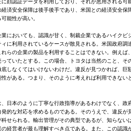
証に顔認証データを利用しており、それが悪用される可
の経済安全保障は後手後手であり、米国との経済安全保
可能性が高い。

企業においても、認識が甘く、制裁企業であるハイクビ
ティに利用されているケースが散見される。米国政府調
これらの企業の製品を利用することはできない。例えば
売っていたとする。この場合、トヨタは当然のこと、そ
徹底しなくてはいけないわけだ。違反が見つかれば、巨
能性がある。つまり、そのように考えれば利用できない
は、日本のように丁寧な行政指導があるわけでなく、政
自発的な対応を求めるものである。そのうえで、違反が
が科せられる。輸出管理がその典型であるが、知らない
業の経営者が最も理解すべき点である。また、この認識