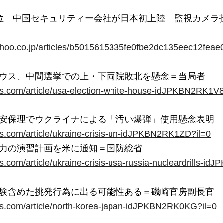
2位　中国セキュリティー会社が日本初上陸　監視カメラ
ahoo.co.jp/articles/b5015615335fe0fbe2dc135eec12fea
ters.com/article/usa-election-white-house-idJPKBN2RK1V8
ters.com/article/ukraine-crisis-un-idJPKBN2RK1ZD?il=0
ers.com/article/ukraine-crisis-usa-russia-nucleardrills-
ters.com/article/north-korea-japan-idJPKBN2RK0KG?il=0