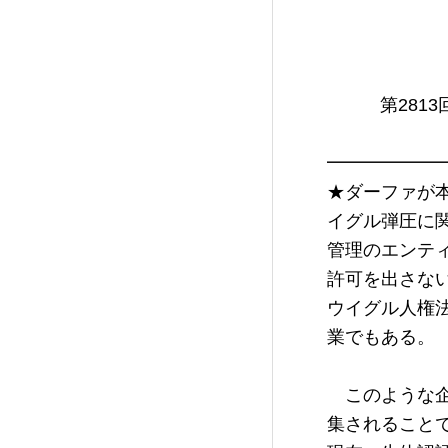
                           　　　 　　　2022/10
       　第2813回　米国の国家安全保障上の重大な脅威　日本本格上陸

━━━━━━
★ダーファが
イグル弾圧に
管理のエンテ
許可を出さな
ウイグル人権
業でもある。

　このような
集されること