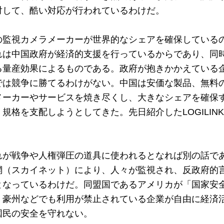
対して、酷い対応が行われているわけだ。

の監視カメラメーカーが世界的なシェアを確保している
れは中国政府が経済的支援を行っているからであり、同
る量産効果によるものである。政府が抱きかかえている
では競争に勝てるわけがない。中国は安価な製品、無料
メーカーやサービスを焼き尽くし、大きなシェアを確保
規格を支配しようとしてきた。先日紹介したLOGILIN
れが戦争や人権弾圧の道具に使われるとなれば別の話で
網（スカイネット）により、人々が監視され、反政府的
となっているわけだ。同盟国であるアメリカが「国家安
、豪州などでも利用が禁止されている企業が自由に経済
民の安全を守れない。
