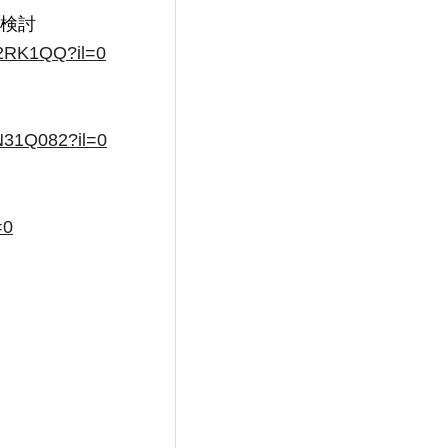
KBN2RK1QQ?il=0
6N31Q082?il=0
=0