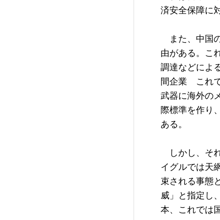
済安全保障に
　また、中国
由がある。こ
調達などによ
間企業　これ
武器に海外の
際標準を作り、
ある。

　しかし、そ
イグルでは天
束される事態
威」と指定し
本、これでは国