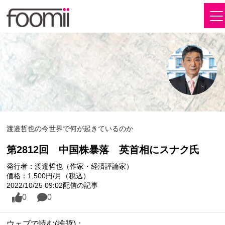
渡邉哲也の今世界で何が起きているのか
第2812回 中国株暴落 英首相にスナク氏
発行者：渡邉哲也（作家・経済評論家）
価格：1,500円/月（税込）
2022/10/25 09:02配信の記事
0
0
ウェブで読む(推奨)：