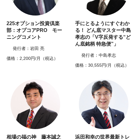
225オプション投資倶楽
手にとるようにすぐわか
部：オプコアPRO モー
る！ どん底マスター中島
ニングコメント
孝志の「V字反発する“ど
ん底銘柄 特急便”」
発行者：岩田 亮
発行者：中島孝志
価格：2,200円/月（税込）
価格：30,555円/月（税込）
相場の福の神 藤本誠之
浜田和幸の世界最新トレ