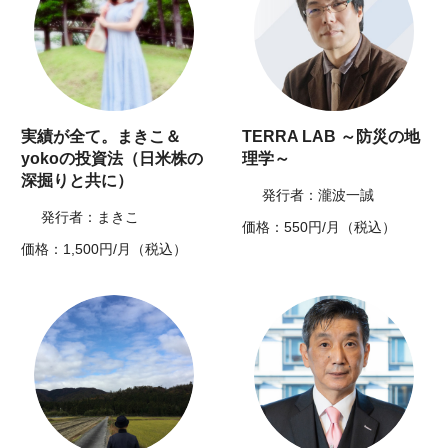
実績が全て。まきこ＆
TERRA LAB ～防災の地
yokoの投資法（日米株の
理学～
深掘りと共に）
発行者：瀧波一誠
発行者：まきこ
価格：550円/月（税込）
価格：1,500円/月（税込）