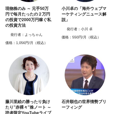
現物株のみ ～ 元手50万
小川卓の「海外ウェブマ
円で毎月たったの２万円
ーケティングニュース解
の投資で2000万円稼ぐ私
説」
の投資方法
発行者：小川 卓
発行者：よっちゃん
価格：550円/月（税込）
価格：1,056円/月（税込）
藤川里絵の勝ったり負け
石井順也の世界情勢ブリ
たり”赤裸々”株ノート ～
ーフィング
読者限定YouTubeライブ