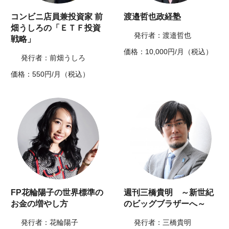
コンビニ店員兼投資家 前
渡邉哲也政経塾
畑うしろの「ＥＴＦ投資
発行者：渡邉哲也
戦略」
価格：10,000円/月（税込）
発行者：前畑うしろ
価格：550円/月（税込）
FP花輪陽子の世界標準の
週刊三橋貴明 ～新世紀
お金の増やし方
のビッグブラザーへ～
発行者：花輪陽子
発行者：三橋貴明