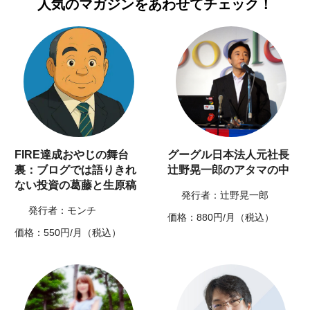
人気のマガジンを
あわせてチェック！
FIRE達成おやじの舞台
グーグル日本法人元社長
裏：ブログでは語りきれ
辻野晃一郎のアタマの中
ない投資の葛藤と生原稿
発行者：辻野晃一郎
発行者：モンチ
価格：880円/月（税込）
価格：550円/月（税込）