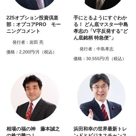
225オプション投資倶楽
手にとるようにすぐわか
部：オプコアPRO モー
る！ どん底マスター中島
ニングコメント
孝志の「V字反発する“ど
ん底銘柄 特急便”」
発行者：岩田 亮
発行者：中島孝志
価格：2,200円/月（税込）
価格：30,555円/月（税込）
相場の福の神 藤本誠之
浜田和幸の世界最新トレ
の株で勝つ！
ンドとビジネスチャンス