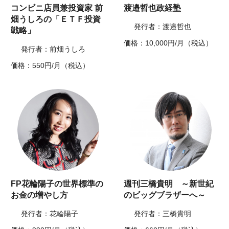
コンビニ店員兼投資家 前
渡邉哲也政経塾
畑うしろの「ＥＴＦ投資
発行者：渡邉哲也
戦略」
価格：10,000円/月（税込）
発行者：前畑うしろ
価格：550円/月（税込）
FP花輪陽子の世界標準の
週刊三橋貴明 ～新世紀
お金の増やし方
のビッグブラザーへ～
発行者：花輪陽子
発行者：三橋貴明