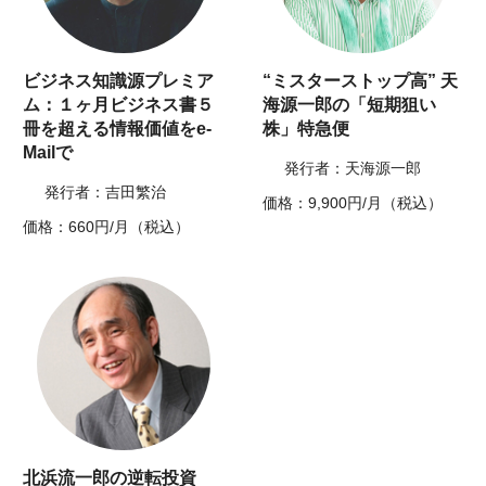
ビジネス知識源プレミア
“ミスターストップ高” 天
ム：１ヶ月ビジネス書５
海源一郎の「短期狙い
冊を超える情報価値をe-
株」特急便
Mailで
発行者：天海源一郎
発行者：吉田繁治
価格：9,900円/月（税込）
価格：660円/月（税込）
北浜流一郎の逆転投資