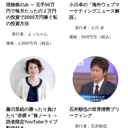
現物株のみ ～ 元手50万
小川卓の「海外ウェブマ
円で毎月たったの２万円
ーケティングニュース解
の投資で2000万円稼ぐ私
説」
の投資方法
発行者：小川 卓
発行者：よっちゃん
価格：550円/月（税込）
価格：1,056円/月（税込）
藤川里絵の勝ったり負け
石井順也の世界情勢ブリ
たり”赤裸々”株ノート ～
ーフィング
読者限定YouTubeライブ
発行者：石井順也