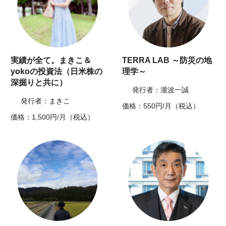
実績が全て。まきこ＆
TERRA LAB ～防災の地
yokoの投資法（日米株の
理学～
深掘りと共に）
発行者：瀧波一誠
発行者：まきこ
価格：550円/月（税込）
価格：1,500円/月（税込）