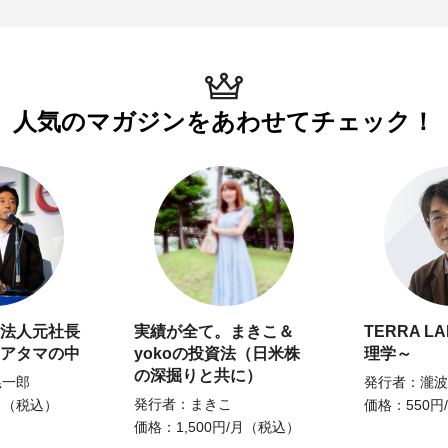
人気のマガジンを
あわせてチェック！
法人元社長
実績が全て。まきこ＆
TERRA L
アタマの中
yokoの投資法（日米株
理学～
の深掘りと共に）
晃一郎
発行者：瀧波
発行者：まきこ
月（税込）
価格：550円
価格：1,500円/月（税込）