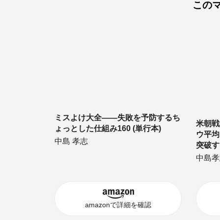
この
ミスよけ大全――失敗を予防するち
米朝戦
ょっとした仕組み160 (単行本)
ウ平均
中島 孝志
突破す
中島孝
amazonで詳細を確認