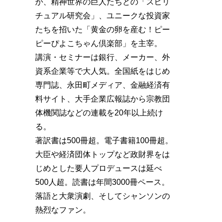
か、精神世界の巨人たちとの「スピリ
チュアル研究会」、ユニークな投資家
たちを招いた「黄金の卵を産む！ピー
ピーぴよこちゃん倶楽部」を主宰。
講演・セミナーは銀行、メーカー、外
資系企業等で大人気。全国紙をはじめ
専門誌、永田町メディア、金融経済有
料サイト、大手企業広報誌から宗教団
体機関誌などの連載を20年以上続け
る。
著訳書は500冊超。電子書籍100冊超。
大臣や経済団体トップなど政財界をは
じめとした要人プロデュースは延べ
500人超。読書は年間3000冊ペース。
落語と大衆演劇、そしてシャンソンの
熱烈なファン。