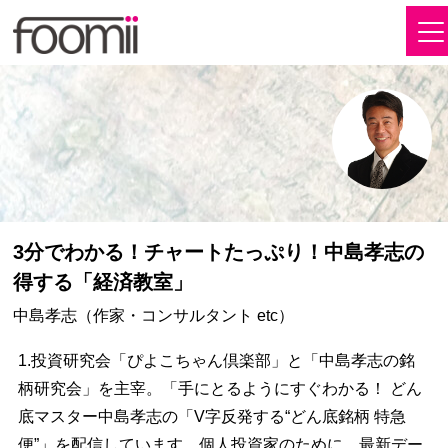
3分でわかる！チャートたっぷり！中島孝志の
得する「経済教室」
中島孝志（作家・コンサルタント etc）
1.投資研究会「ぴよこちゃん倶楽部」と「中島孝志の銘
柄研究会」を主宰。「手にとるようにすぐわかる！ どん
底マスター中島孝志の「V字反発する“どん底銘柄 特急
便”」を配信しています。個人投資家のために、最新デー