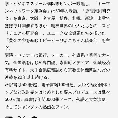
学・ビジネススクール講師等ビンボー暇無し。「キーマ
ンネットワーク定例会」は30年の老舗。「原理原則研究
会」を東京、大阪、名古屋、博多、札幌、新潟、出雲で
ほぼ毎月開催するほか、精神世界の巨人たちとの「スピ
リチュアル研究会」、ユニークな投資家たちを招いた
「黄金の卵を産む！ピーピーぴよこちゃん倶楽部」を主
宰。
講演・セミナーは銀行、メーカー、外資系企業等で大人
気。全国紙をはじめ専門誌、永田町メディア、金融経済
有料サイト、大手企業広報誌から宗教団体機関誌などの
連載を20年以上続ける。
著訳書は500冊超。電子書籍100冊超。大臣や経済団体ト
ップなど政財界をはじめとした要人プロデュースは延べ
500人超。読書は年間3000冊ペース。落語と大衆演劇、
そしてシャンソンの熱烈なファン。