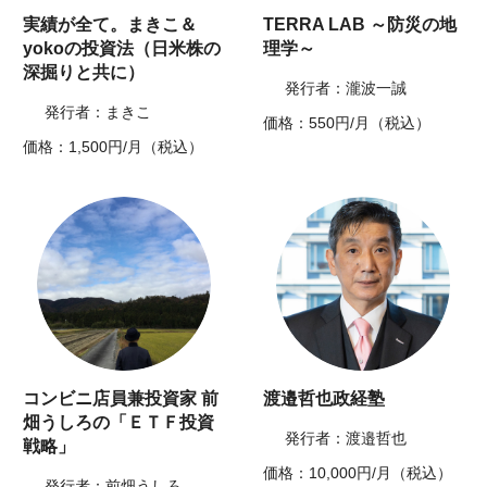
実績が全て。まきこ＆
TERRA LAB ～防災の地
yokoの投資法（日米株の
理学～
深掘りと共に）
発行者：瀧波一誠
発行者：まきこ
価格：550円/月（税込）
価格：1,500円/月（税込）
コンビニ店員兼投資家 前
渡邉哲也政経塾
畑うしろの「ＥＴＦ投資
発行者：渡邉哲也
戦略」
価格：10,000円/月（税込）
発行者：前畑うしろ