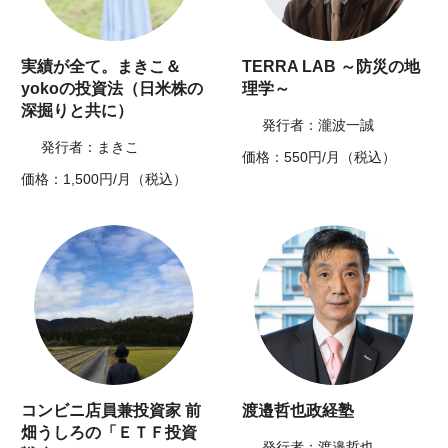
実績が全て。まきこ＆
TERRA LAB ～防災の地
yokoの投資法（日米株の
理学～
深掘りと共に）
発行者：瀧波一誠
発行者：まきこ
価格：550円/月（税込）
価格：1,500円/月（税込）
コンビニ店員兼投資家 前
渡邉哲也政経塾
畑うしろの「ＥＴＦ投資
発行者：渡邉哲也