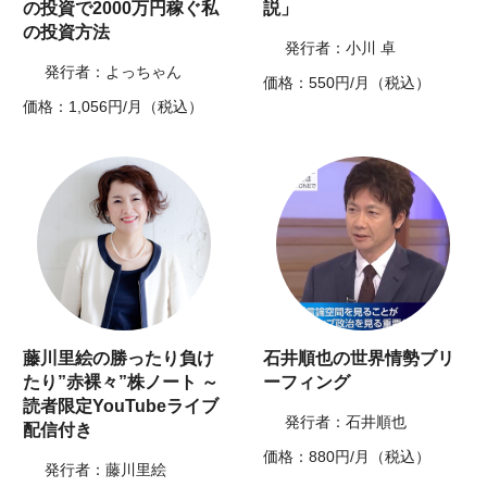
の投資で2000万円稼ぐ私
説」
の投資方法
発行者：小川 卓
発行者：よっちゃん
価格：550円/月（税込）
価格：1,056円/月（税込）
藤川里絵の勝ったり負け
石井順也の世界情勢ブリ
たり”赤裸々”株ノート ～
ーフィング
読者限定YouTubeライブ
発行者：石井順也
配信付き
価格：880円/月（税込）
発行者：藤川里絵