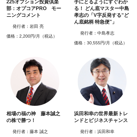
225オプション投資倶楽
手にとるようにすぐわか
部：オプコアPRO モー
る！ どん底マスター中島
ニングコメント
孝志の「V字反発する“ど
ん底銘柄 特急便”」
発行者：岩田 亮
発行者：中島孝志
価格：2,200円/月（税込）
価格：30,555円/月（税込）
相場の福の神 藤本誠之
浜田和幸の世界最新トレ
の株で勝つ！
ンドとビジネスチャンス
発行者：藤本 誠之
発行者：浜田和幸