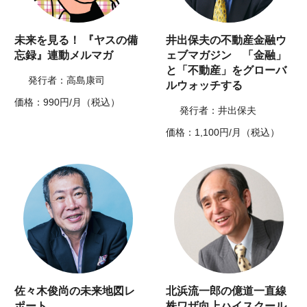
未来を見る！ 『ヤスの備
井出保夫の不動産金融ウ
忘録』連動メルマガ
ェブマガジン 「金融」
と「不動産」をグローバ
発行者：高島康司
ルウォッチする
価格：990円/月（税込）
発行者：井出保夫
価格：1,100円/月（税込）
佐々木俊尚の未来地図レ
北浜流一郎の億道一直線
ポート
株ワザ向上ハイスクール