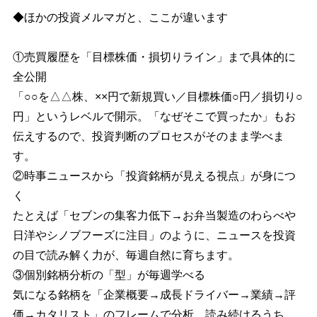
◆ほかの投資メルマガと、ここが違います
①売買履歴を「目標株価・損切りライン」まで具体的に
全公開
「○○を△△株、××円で新規買い／目標株価○円／損切り○
円」というレベルで開示。「なぜそこで買ったか」もお
伝えするので、投資判断のプロセスがそのまま学べま
す。
②時事ニュースから「投資銘柄が見える視点」が身につ
く
たとえば「セブンの集客力低下→お弁当製造のわらべや
日洋やシノブフーズに注目」のように、ニュースを投資
の目で読み解く力が、毎週自然に育ちます。
③個別銘柄分析の「型」が毎週学べる
気になる銘柄を「企業概要→成長ドライバー→業績→評
価→カタリスト」のフレームで分析。読み続けるうち