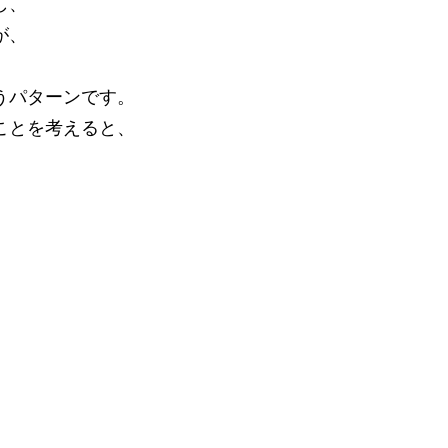
し、
が、
うパターンです。
ことを考えると、
）
７００円