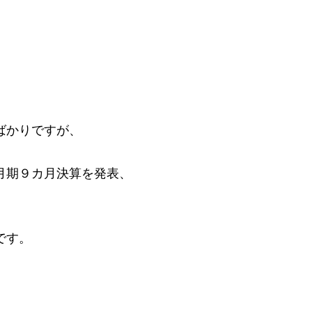
８００円
ばかりですが、
月期９カ月決算を発表、
です。
。