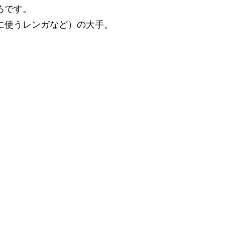
ろです。
に使うレンガなど）の大手。
）
０００円