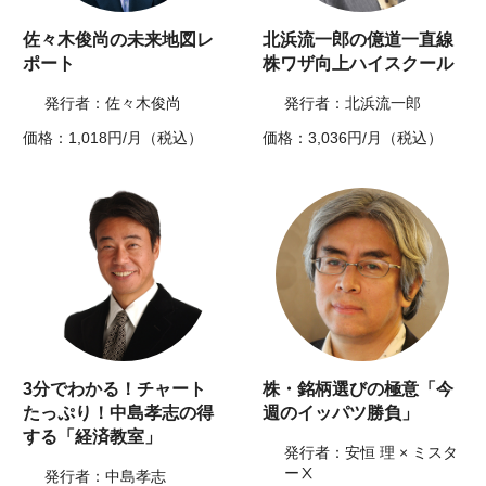
佐々木俊尚の未来地図レ
北浜流一郎の億道一直線
ポート
株ワザ向上ハイスクール
発行者：佐々木俊尚
発行者：北浜流一郎
価格：1,018円/月（税込）
価格：3,036円/月（税込）
3分でわかる！チャート
株・銘柄選びの極意「今
たっぷり！中島孝志の得
週のイッパツ勝負」
する「経済教室」
発行者：安恒 理 × ミスタ
ーⅩ
発行者：中島孝志