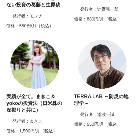
ない投資の葛藤と生原稿
発行者：辻野晃一郎
発行者：モンチ
価格：880円/月（税込）
価格：550円/月（税込）
実績が全て。まきこ＆
TERRA LAB ～防災の地
yokoの投資法（日米株の
理学～
深掘りと共に）
発行者：瀧波一誠
発行者：まきこ
価格：550円/月（税込）
価格：1,500円/月（税込）