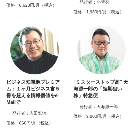
発行者：小菅努
価格：6,620円/月（税込）
価格：1,980円/月（税込）
ビジネス知識源プレミア
“ミスターストップ高” 天
ム：１ヶ月ビジネス書５
海源一郎の「短期狙い
冊を超える情報価値をe-
株」特急便
Mailで
発行者：天海源一郎
発行者：吉田繁治
価格：9,900円/月（税込）
価格：660円/月（税込）