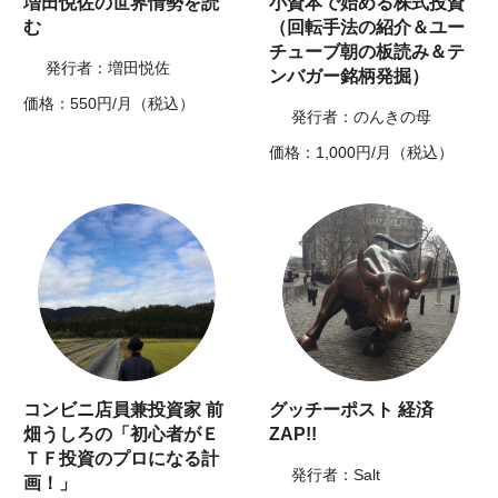
増田悦佐の世界情勢を読
小資本で始める株式投資
む
（回転手法の紹介＆ユー
チューブ朝の板読み＆テ
発行者：増田悦佐
ンバガー銘柄発掘）
価格：550円/月（税込）
発行者：のんきの母
価格：1,000円/月（税込）
コンビニ店員兼投資家 前
グッチーポスト 経済
畑うしろの「初心者がＥ
ZAP!!
ＴＦ投資のプロになる計
発行者：Salt
画！」