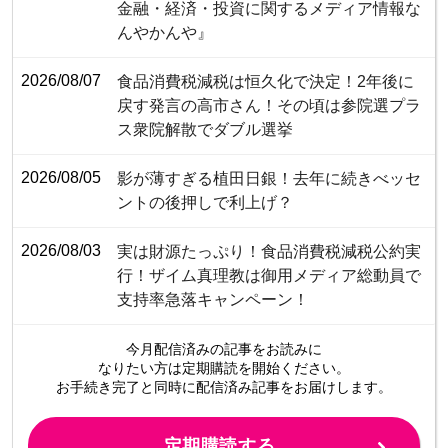
金融・経済・投資に関するメディア情報な
んやかんや』
2026/08/07
食品消費税減税は恒久化で決定！2年後に
戻す発言の高市さん！その頃は参院選プラ
ス衆院解散でダブル選挙
2026/08/05
影が薄すぎる植田日銀！去年に続きべッセ
ントの後押しで利上げ？
2026/08/03
​​​​​​​​​​​​​​​​​​​​​​​​​​実は財源たっぷり！食品消費税減税公約実
行！ザイム真理教は御用メディア総動員で
支持率急落キャンペーン！
今月配信済みの記事をお読みに
なりたい方は定期購読を開始ください。
お手続き完了と同時に配信済み
記事をお届けします。
定期購読する