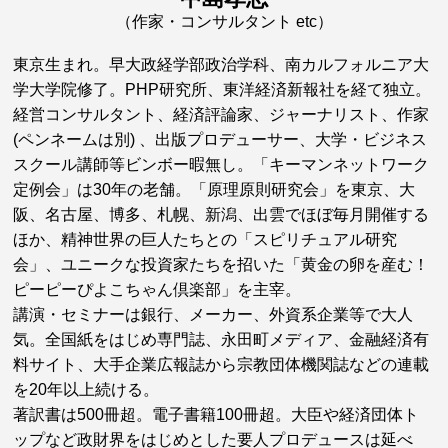
（作家・コンサルタント etc）
東京生まれ。早大政経学部政治学科、南カルフォルニア大
学大学院修了。PHP研究所、東洋経済新報社を経て独立。
経営コンサルタント、経済評論家、ジャーナリスト、作家
(ペンネームは別) 、出版プロデューサー、大学・ビジネス
スクール講師等ビンボー暇無し。「キーマンネットワーク
定例会」は30年の老舗。「原理原則研究会」を東京、大
阪、名古屋、博多、札幌、新潟、出雲でほぼ毎月開催する
ほか、精神世界の巨人たちとの「スピリチュアル研究
会」、ユニークな投資家たちを招いた「黄金の卵を産む！
ピーピーぴよこちゃん倶楽部」を主宰。
講演・セミナーは銀行、メーカー、外資系企業等で大人
気。全国紙をはじめ専門誌、永田町メディア、金融経済有
料サイト、大手企業広報誌から宗教団体機関誌などの連載
を20年以上続ける。
著訳書は500冊超。電子書籍100冊超。大臣や経済団体ト
ップなど政財界をはじめとした要人プロデュースは延べ