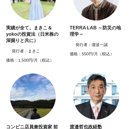
実績が全て。まきこ＆
TERRA LAB ～防災の地
yokoの投資法（日米株の
理学～
深掘りと共に）
発行者：瀧波一誠
発行者：まきこ
価格：550円/月（税込）
価格：1,500円/月（税込）
コンビニ店員兼投資家 前
渡邉哲也政経塾