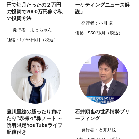
円で毎月たったの２万円
ーケティングニュース解
の投資で2000万円稼ぐ私
説」
の投資方法
発行者：小川 卓
発行者：よっちゃん
価格：550円/月（税込）
価格：1,056円/月（税込）
藤川里絵の勝ったり負け
石井順也の世界情勢ブリ
たり”赤裸々”株ノート ～
ーフィング
読者限定YouTubeライブ
発行者：石井順也
配信付き