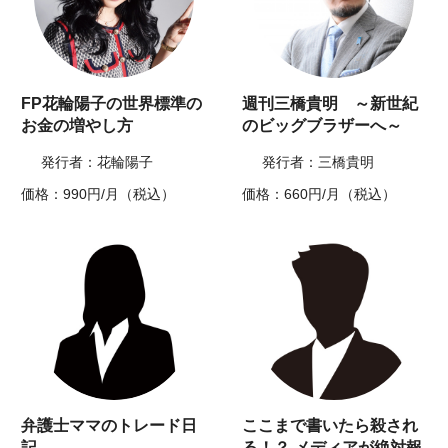
FP花輪陽子の世界標準の
週刊三橋貴明 ～新世紀
お金の増やし方
のビッグブラザーへ～
発行者：花輪陽子
発行者：三橋貴明
価格：990円/月（税込）
価格：660円/月（税込）
弁護士ママのトレード日
ここまで書いたら殺され
記
る！？ メディアが絶対報