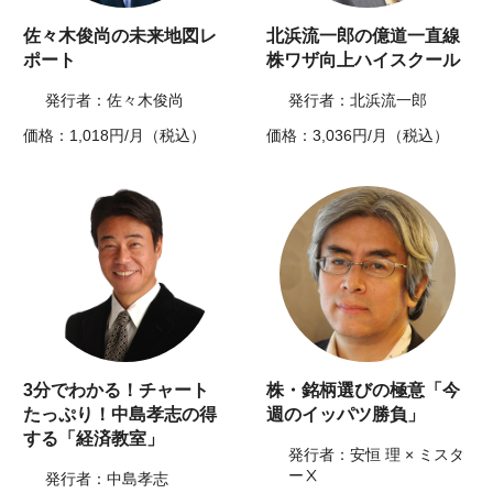
佐々木俊尚の未来地図レ
北浜流一郎の億道一直線
ポート
株ワザ向上ハイスクール
発行者：佐々木俊尚
発行者：北浜流一郎
価格：1,018円/月（税込）
価格：3,036円/月（税込）
3分でわかる！チャート
株・銘柄選びの極意「今
たっぷり！中島孝志の得
週のイッパツ勝負」
する「経済教室」
発行者：安恒 理 × ミスタ
ーⅩ
発行者：中島孝志