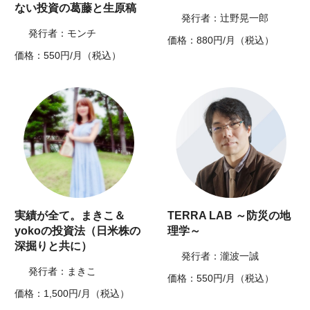
ない投資の葛藤と生原稿
発行者：辻野晃一郎
発行者：モンチ
価格：880円/月（税込）
価格：550円/月（税込）
実績が全て。まきこ＆
TERRA LAB ～防災の地
yokoの投資法（日米株の
理学～
深掘りと共に）
発行者：瀧波一誠
発行者：まきこ
価格：550円/月（税込）
価格：1,500円/月（税込）