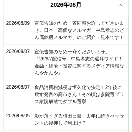
2026年08月
2026/08/09
宣伝告知のため一斉同報お許しくださいま
せ。日本一高価なメルマガ「中島孝志のど
ん底銘柄メルマガ」のご紹介・見本です！
2026/08/07
宣伝告知のため一斉くださいませ。
『26/8/7配信号 中島孝志の遅耳ワイド！
金融・経済・投資に関するメディア情報な
んやかんや』
2026/08/07
食品消費税減税は恒久化で決定！2年後に
戻す発言の高市さん！その頃は参院選プラ
ス衆院解散でダブル選挙
2026/08/05
影が薄すぎる植田日銀！去年に続きべッセ
ントの後押しで利上げ？