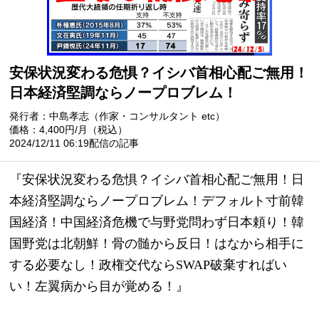
安保状況変わる危惧？イシバ首相心配ご無用！
日本経済堅調ならノープロブレム！
発行者：中島孝志（作家・コンサルタント etc）
価格：4,400円/月（税込）
2024/12/11 06:19配信の記事
『安保状況変わる危惧？イシバ首相心配ご無用！日
本経済堅調ならノープロブレム！デフォルト寸前韓
国経済！中国経済危機で与野党問わず日本頼り！韓
国野党は北朝鮮！骨の髄から反日！はなから相手に
する必要なし！政権交代ならSWAP破棄すればい
い！左翼病から目が覚める！』