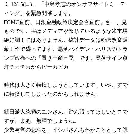
※ 12/15(日) 、「中島孝志のオンオフサイトミーテ
ィング」を緊急開催します。
FOMC直前、日銀金融政策決定会合直前。さー、見
ものです。実はメディアが報じているような米市場
絶好調！ではありません。統計データは粉飾改竄隠
蔽工作で盛ってます。悪党バイデン・ハリスのトラ
ンプ政権への「置き土産＝罠」です。暴落サイン点
灯チカチカからピーカピカ。
時代は大きく転換しようとしています。いや、すで
に転換してしまったのかもしれません。
親日派大統領のユンさん。踏ん張ってほしいとこで
すが、まあ、無理でしょうね。
少数与党の悲哀を、イシバさんもわがこととして眺