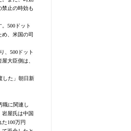
の禁止の時効も
。500ドット
ため、米国の司
、500ドット
岩屋大臣側は、
渡した」朝日新
R汚職に関連し
。岩屋氏は中国
た100万円