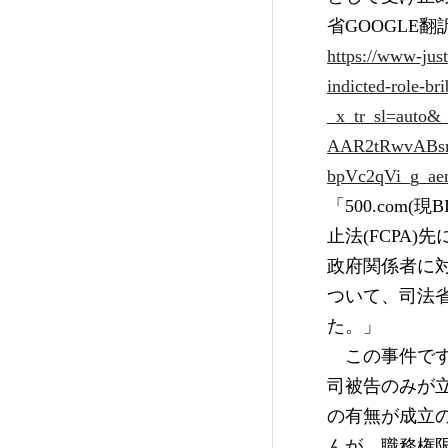
省GOOGLE翻
https://www-jus
indicted-role-bri
_x_tr_sl=auto
AAR2tRwvABs
bpVc2qVi_g_a
「500.com(
止法(FCPA)
政府関係者に対
ついて、司法省
た。」
　この事件で
司被告のみが
の有無が成立
んが、職務権