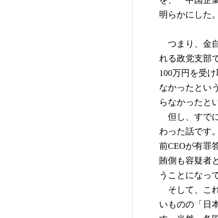
を、「中国企
明らかにした
　つまり、金
れる政党支部
100万円を
なかったとい
らなかったと
　但し、すで
わった話です
前CEOが有
賄側も容疑者
うことになっ
　そして、こ
いものの「日