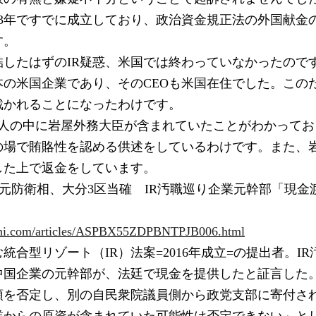
賄3年ですでに成立しており、政治資金規正法の外国献金
す。
したはずのIR疑惑、米国では終わっていなかったのです
本の米国企業であり、そのCEOも米国在住でした。この
裁かれることになったわけです。
人の中に岩屋外務大臣が含まれていたことがわかっており
の場で賄賂性を認める供述をしているわけです。また、
した上で返金をしています。
元防衛相、大分3区当確　IR汚職巡り企業元幹部「現金
ahi.com/articles/ASPBX55ZDPBNTPJB006.html
統合型リゾート（IR）法案=2016年成立=の提出者。I
中国企業の元幹部が、法廷で現金を提供したと証言した
領を否定し、別の自民衆院議員側から政党支部に寄付され