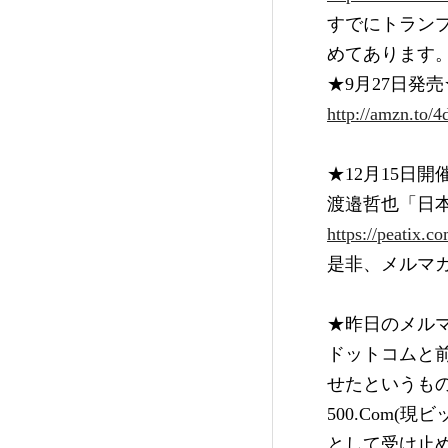
すでにトラン
めてあります
★9月27日発
http://amzn.to/
★12月15日開
渡邉哲也「日
https://peatix.c
是非、メルマ
★昨日のメル
ドットコムと
せたというも
500.Com
として受け止