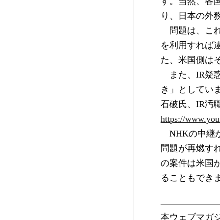
す。当然、各
り、日本の外
　問題は、こ
を利用すれば
た、米国側は
　また、IR疑
き」としてい
石破氏、IR汚職
https://www.y
　NHKの中
問題が再燃す
の案件は米国
ることもでき
本ウェブマガ