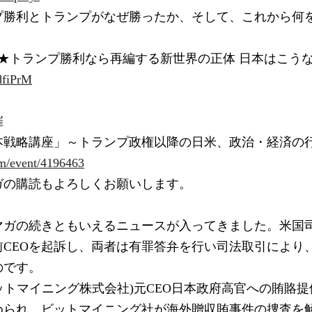
プ勝利とトランプがなぜ勝ったか、そして、これから何
。
売★トランプ勝利なら再編する新世界の正体 日本はこうな
4dfiPrM
催
本戦略講座」～トランプ政権以降の日米、政治・経済の行
om/event/4196463
ガの購読もよろしくお願いします。
マガの続きともいえるニュースが入ってきました。米国司
前CEOを起訴し、両者は有罪答弁を行い司法取引により
のです。
(現ビットマイニング株式会社)元CEO日本政府高官への賄賂
められ、ビットマイニング社が海外贈収賄事件の捜査を