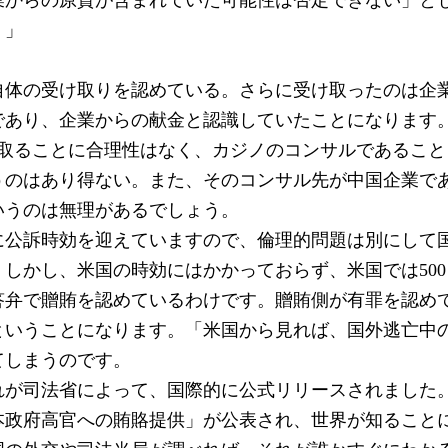
業からの原資が含まれていた可能性は否定できない」と
。」
自体の受け取りを認めている。さらに受け取ったのは企
であり、企業からの献金と認識していたことになります
受け取ることに合理性はなく、カジノのコンサルであるこ
うのはあり得ない。また、そのコンサル先が中国企業で
いうのは無理があるでしょう。
に公訴時効を迎えていますので、倫理的問題は別にして
。しかし、米国の時効にはかかっておらず、米国では50
罪答弁で贈賄を認めているわけです。贈賄側が有罪を認め
ということになります。「米国から見れば、国外逃亡中
てしまうのです。
れが司法省によって、国際的に公式リリースされました
本政府高官への賄賂提供」が公表され、世界が知ること