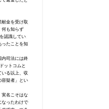
して返金したと
業献金を受け取
。何も知らず
とを認識してい
あったことを知
国内司法には終
0ドットコムと
ている以上、収
の容疑者」とい
。実名こそはな
になったわけで