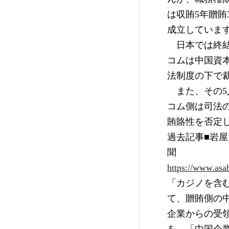
は収賄5年贈
成立していま
　日本では終結
コムは中国資
法制度の下で
　また、その5
コム側は司法
賄賂性を否定
過去記事■岩屋
聞
https://www.as
「カジノを含む
て、贈賄側の
企業からの受