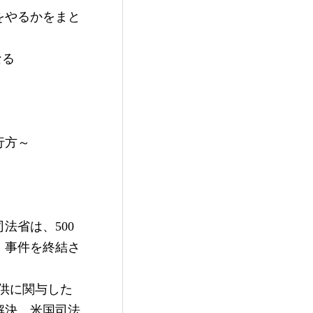
をやるかをまと
る 
方～ 
法省は、500
、事件を終結さ
提供に関与した
解決　米国司法