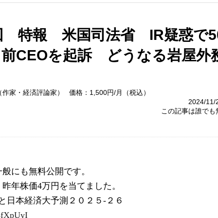
9回 特報 米国司法省 IR疑惑で5
前CEOを起訴 どうなる岩屋外
（作家・経済評論家）
価格：1,500円/月（税込）
2024/11
この記事は誰でも
一般にも無料公開です。
。昨年株価4万円を当てました。
界と日本経済大予測２０２５-２６ 
/4fXpUyI