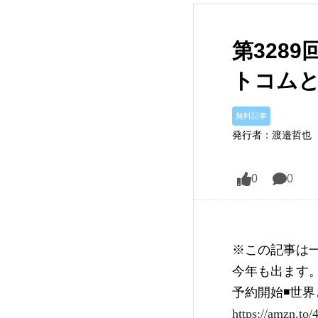
第328
トコムと
無料記事
発行者：渡邉哲也
0
0
※この記事は
今年も出ます
予約開始◾️世
https://amzn.to