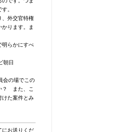
るのです。つま
です。
り、外交官特権
かかります。ま
で明らかにすべ
レビ朝日
員会の場でこの
か？　また、こ
付けた案件とみ
てにお送りくだ