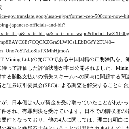
訳
tice-gov.translate.goog/usao-nj/pr/former-ceo-500com-now-bit
bing-japanese-officials-and-bit?
&_x_tr_tl=ja&_x_tr_hl=ja&_x_tr_pto=wapp&fbclid=IwZX
mp8EAYC6Et7CQCXZGra9LWICsLEbDGfY2EU40--
em_Uno7oSTzLe8IsTXMhHjmoA
現BIT Mining Ltd.)の元CEOである中国国籍の正明潘氏
先に待って評価した評価状態が本日公開されました。Mining 
する賄賂支払いの損失スキームへの関与に問題する関連
と証券取引委員会(SEC)による調査を解決することに
すが、日本側は5人が資金を受け取っていたことがわかっ
立件され、有罪判決を受けています。日本での贈収賄の
の要件となっており、他の4人に関しては、理由は明白に
限の有無と嫌疑不十分ということで起訴されませんでし