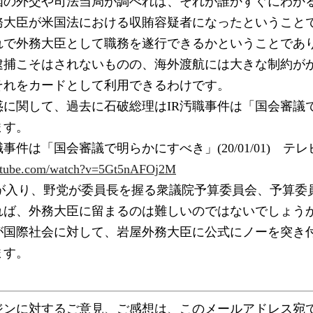
国の外交や司法当局が調べれば、それが誰かすぐにわか
務大臣が米国法における収賄容疑者になったということ
れで外務大臣として職務を遂行できるかということであ
逮捕こそはされないものの、海外渡航には大きな制約が
それをカードとして利用できるわけです。
惑に関して、過去に石破総理はIR汚職事件は「国会審議
ます。
事件は「国会審議で明らかにすべき」(20/01/01)　テ
outube.com/watch?v=5Gt5nAFOj2M
継が入り、野党が委員長を握る衆議院予算委員会、予算委
れば、外務大臣に留まるのは難しいのではないでしょう
が国際社会に対して、岩屋外務大臣に公式にノーを突き
ます。
ジンに対するご意見、ご感想は、このメールアドレス宛