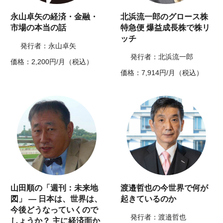
永山卓矢の経済・金融・
北浜流一郎のグロース株
市場の本当の話
特急便 爆益成長株で株リ
ッチ
発行者：永山卓矢
発行者：北浜流一郎
価格：2,200円/月（税込）
価格：7,914円/月（税込）
山田順の「週刊：未来地
渡邉哲也の今世界で何が
図」 ― 日本は、世界は、
起きているのか
今後どうなっていくので
発行者：渡邉哲也
しょうか？ 主に経済面か