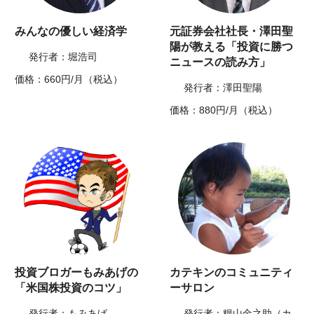
みんなの優しい経済学
元証券会社社長・澤田聖
陽が教える「投資に勝つ
発行者：堀浩司
ニュースの読み方」
価格：660円/月（税込）
発行者：澤田聖陽
価格：880円/月（税込）
投資ブロガーもみあげの
カテキンのコミュニティ
「米国株投資のコツ」
ーサロン
発行者：もみあげ
発行者：糧山金之助（カ