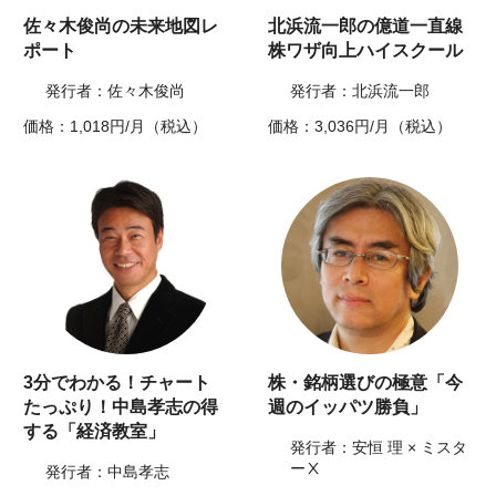
佐々木俊尚の未来地図レ
北浜流一郎の億道一直線
ポート
株ワザ向上ハイスクール
発行者：佐々木俊尚
発行者：北浜流一郎
価格：1,018円/月（税込）
価格：3,036円/月（税込）
3分でわかる！チャート
株・銘柄選びの極意「今
たっぷり！中島孝志の得
週のイッパツ勝負」
する「経済教室」
発行者：安恒 理 × ミスタ
ーⅩ
発行者：中島孝志