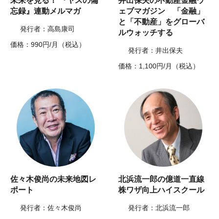
未来を見る！ 『ヤスの備
井出保夫の不動産金融ウ
忘録』連動メルマガ
ェブマガジン 「金融」
と「不動産」をグローバ
発行者：高島康司
ルウォッチする
価格：990円/月（税込）
発行者：井出保夫
価格：1,100円/月（税込）
佐々木俊尚の未来地図レ
北浜流一郎の億道一直線
ポート
株ワザ向上ハイスクール
発行者：佐々木俊尚
発行者：北浜流一郎