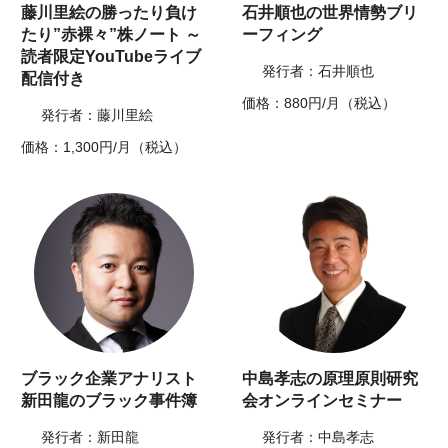
藤川里絵の勝ったり負け
石井順也の世界情勢ブリ
たり”赤裸々”株ノート ～
ーフィング
読者限定YouTubeライブ
発行者：石井順也
配信付き
価格：880円/月（税込）
発行者：藤川里絵
価格：1,300円/月（税込）
ブラック企業アナリスト
中島孝志の原理原則研究
新田龍のブラック事件簿
会オンラインセミナー
発行者：新田龍
発行者：中島孝志