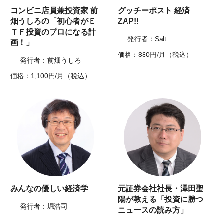
コンビニ店員兼投資家 前
グッチーポスト 経済
畑うしろの「初心者がＥ
ZAP!!
ＴＦ投資のプロになる計
発行者：Salt
画！」
価格：880円/月（税込）
発行者：前畑うしろ
価格：1,100円/月（税込）
みんなの優しい経済学
元証券会社社長・澤田聖
陽が教える「投資に勝つ
発行者：堀浩司
ニュースの読み方」