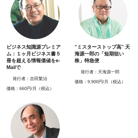
ビジネス知識源プレミア
“ミスターストップ高” 天
ム：１ヶ月ビジネス書５
海源一郎の「短期狙い
冊を超える情報価値をe-
株」特急便
Mailで
発行者：天海源一郎
発行者：吉田繁治
価格：9,900円/月（税込）
価格：660円/月（税込）