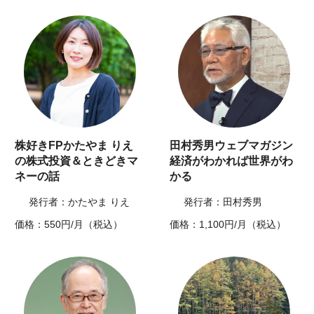
株好きFPかたやま りえ
田村秀男ウェブマガジン
の株式投資＆ときどきマ
経済がわかれば世界がわ
ネーの話
かる
発行者：かたやま りえ
発行者：田村秀男
価格：550円/月（税込）
価格：1,100円/月（税込）