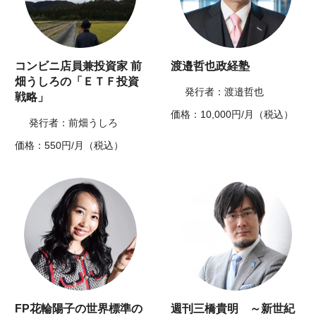
コンビニ店員兼投資家 前
渡邉哲也政経塾
畑うしろの「ＥＴＦ投資
発行者：渡邉哲也
戦略」
価格：10,000円/月（税込）
発行者：前畑うしろ
価格：550円/月（税込）
FP花輪陽子の世界標準の
週刊三橋貴明 ～新世紀