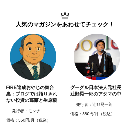
人気のマガジンを
あわせてチェック！
FIRE達成おやじの舞台
グーグル日本法人元社長
裏：ブログでは語りきれ
辻野晃一郎のアタマの中
ない投資の葛藤と生原稿
発行者：辻野晃一郎
発行者：モンチ
価格：880円/月（税込）
価格：550円/月（税込）