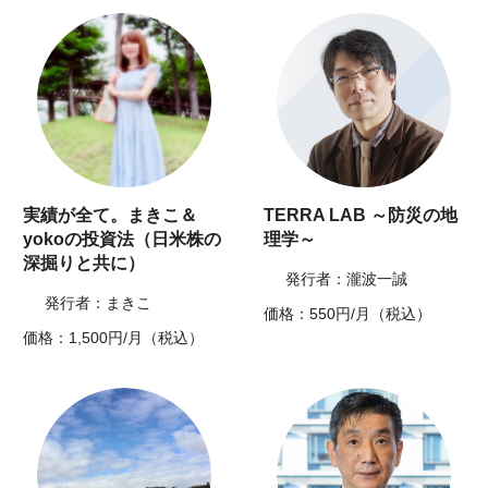
実績が全て。まきこ＆
TERRA LAB ～防災の地
yokoの投資法（日米株の
理学～
深掘りと共に）
発行者：瀧波一誠
発行者：まきこ
価格：550円/月（税込）
価格：1,500円/月（税込）