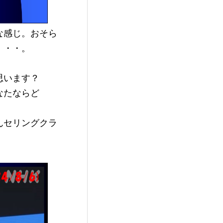
な感じ。おそら
・・・。
思います？
なたならど
んセリングクラ
。