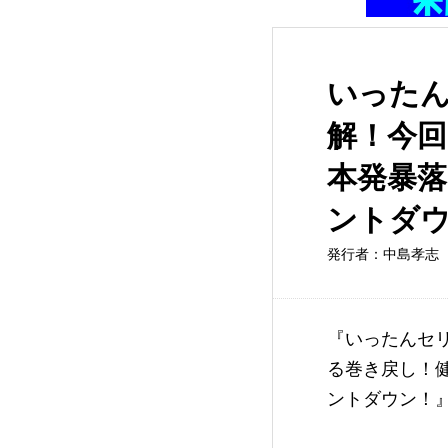
いった
解！今
本発暴
ントダ
発行者：中島孝志（
『いったんセ
る巻き戻し！
ントダウン！