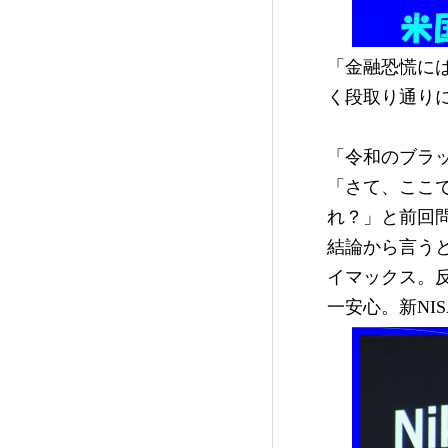
「金融恐慌に
く段取り通り
「令和のブラ
「さて、ここ
れ？」と前回
結論から言う
イマックス。
一安心。新NI