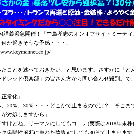
)ZOOM講義緊急開催！「中島孝志のオンオフサイトミーティ
。何か起きそうな予感・・・。
ww.keymannet.co.jp/
ったことを述べておきたい、と思います。さすがに「ど
ンドレッド倶楽部」の皆さん方から問い合わせ殺到。で
く正常化」
％、20％、30％・・・どこかで止まるのでは？　そこま
トが対処しますから」
すけどね。リーマンにしてもコロナ(実際は2018年末
キ偽陽性風邪に重ねた陰謀)にしても30％で止まります