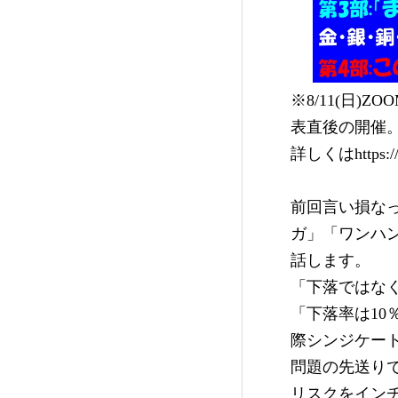
※8/11(日
表直後の開催
詳しくはhttps://w
前回言い損な
ガ」「ワンハ
話します。
「下落ではな
「下落率は10
際シンジケー
問題の先送りで
リスクをインチ