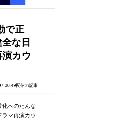
動で正
健全な日
再演カウ
/07 00:49配信の記事
常化へのたんな
ドラマ再演カウ