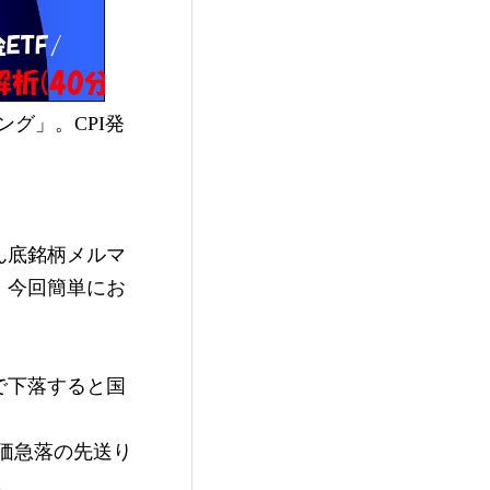
ング」。CPI発
ん底銘柄メルマ
、今回簡単にお
で下落すると国
株価急落の先送り
。