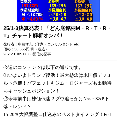
25/1-3決算発表！「どん底銘柄M・R・T・R・
T」チャート解析オンパ！
発行者：中島孝志（作家・コンサルタント etc）
価格：30,555円/月（税込）
2025/01/05 00:00配信の記事
今週のコンテンツは以下の通りです。
①いよいよトランプ復活！最大懸念は米国債デフォ
ルト危機！バフェットもジム・ロジャーズも出動待
ちキャッシュポジション！
②今年前半は株価低迷？ダウ追っかけNas・S&P下
落トレンド？
15-20％大幅調整→仕込みのベストタイミング！Fed