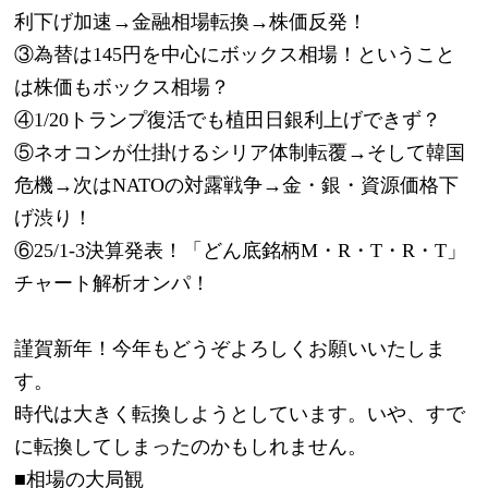
利下げ加速→金融相場転換→株価反発！
③為替は145円を中心にボックス相場！ということ
は株価もボックス相場？
④1/20トランプ復活でも植田日銀利上げできず？
⑤ネオコンが仕掛けるシリア体制転覆→そして韓国
危機→次はNATOの対露戦争→金・銀・資源価格下
げ渋り！
⑥25/1-3決算発表！「どん底銘柄M・R・T・R・T」
チャート解析オンパ！
謹賀新年！今年もどうぞよろしくお願いいたしま
す。
時代は大きく転換しようとしています。いや、すで
に転換してしまったのかもしれません。
■相場の大局観