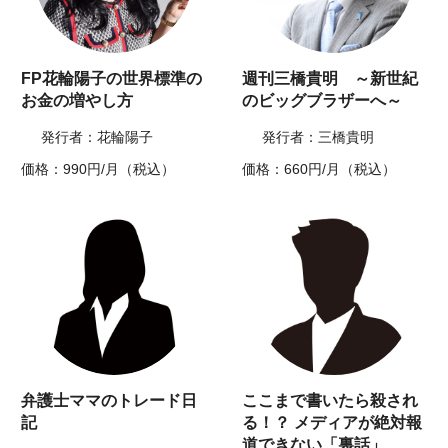
FP花輪陽子の世界標準の
週刊三橋貴明 ～新世紀
お金の増やし方
のビッグブラザーへ～
発行者：花輪陽子
発行者：三橋貴明
価格：990円/月（税込）
価格：660円/月（税込）
弁護士ママのトレード日
ここまで書いたら殺され
記
る！？ メディアが絶対報
道できない「裏話」