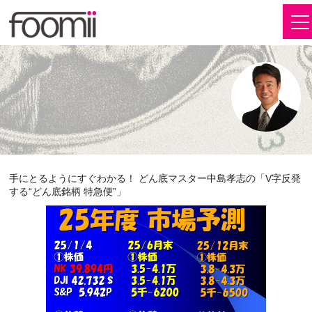
手にとるようにすぐわかる！ どん底マスター中島孝志の「V字反発
する“どん底銘柄 特急便”」