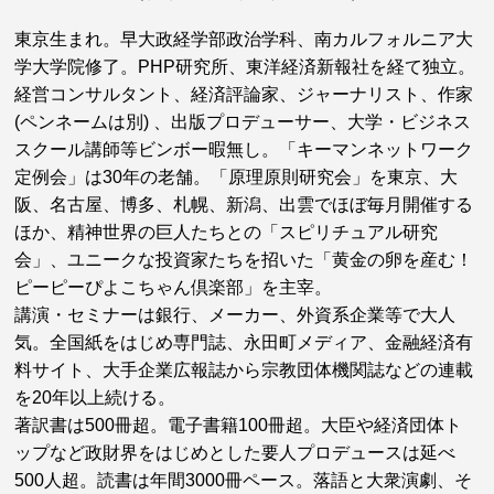
東京生まれ。早大政経学部政治学科、南カルフォルニア大
学大学院修了。PHP研究所、東洋経済新報社を経て独立。
経営コンサルタント、経済評論家、ジャーナリスト、作家
(ペンネームは別) 、出版プロデューサー、大学・ビジネス
スクール講師等ビンボー暇無し。「キーマンネットワーク
定例会」は30年の老舗。「原理原則研究会」を東京、大
阪、名古屋、博多、札幌、新潟、出雲でほぼ毎月開催する
ほか、精神世界の巨人たちとの「スピリチュアル研究
会」、ユニークな投資家たちを招いた「黄金の卵を産む！
ピーピーぴよこちゃん倶楽部」を主宰。
講演・セミナーは銀行、メーカー、外資系企業等で大人
気。全国紙をはじめ専門誌、永田町メディア、金融経済有
料サイト、大手企業広報誌から宗教団体機関誌などの連載
を20年以上続ける。
著訳書は500冊超。電子書籍100冊超。大臣や経済団体ト
ップなど政財界をはじめとした要人プロデュースは延べ
500人超。読書は年間3000冊ペース。落語と大衆演劇、そ