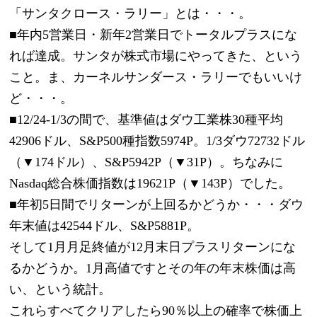
「サンタクロース・ラリー」とは・・・。
■年内5営業日・新年2営業日でトータルプラスにな
れば達成。サンタが株式市場にやってきた、という
こと。ま、カーネルサンダース・ラリーでもいいけ
ど・・・。
■12/24-1/3の間で、基準値はダウ工業株30種平均
42906ドル、S&P500種指数5974P。1/3ダウ72732ドル
（▼174ドル）、S&P5942P（▼31P）。ちなみに
Nasdaq総合株価指数は19621P（▼143P）でした。
■年初5日間でリターンが上回るかどうか・・・ダウ
年末値は42544ドル、S&P5881P。
そして1月月足終値が12月末日プラスリターンにな
るかどうか。1月高値ですとその年の年末株価は高
い、という統計。
これらすべてクリアしたら90％以上の確率で株価上