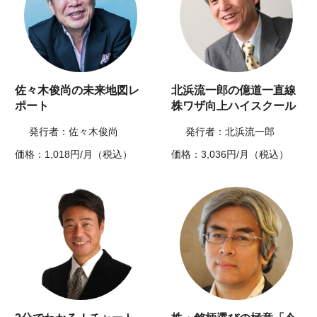
佐々木俊尚の未来地図レ
北浜流一郎の億道一直線
ポート
株ワザ向上ハイスクール
発行者：佐々木俊尚
発行者：北浜流一郎
価格：1,018円/月（税込）
価格：3,036円/月（税込）