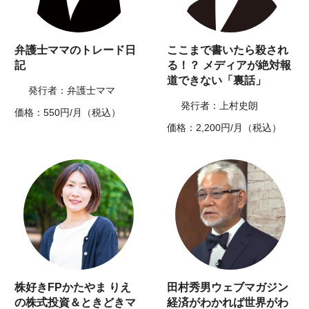
弁護士ママのトレード日
ここまで書いたら殺され
記
る！？ メディアが絶対報
道できない「裏話」
発行者：弁護士ママ
発行者：上村史朗
価格：550円/月（税込）
価格：2,200円/月（税込）
株好きFPかたやま りえ
田村秀男ウェブマガジン
の株式投資＆ときどきマ
経済がわかれば世界がわ