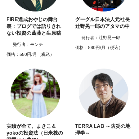
FIRE達成おやじの舞台
グーグル日本法人元社長
裏：ブログでは語りきれ
辻野晃一郎のアタマの中
ない投資の葛藤と生原稿
発行者：辻野晃一郎
発行者：モンチ
価格：880円/月（税込）
価格：550円/月（税込）
実績が全て。まきこ＆
TERRA LAB ～防災の地
yokoの投資法（日米株の
理学～