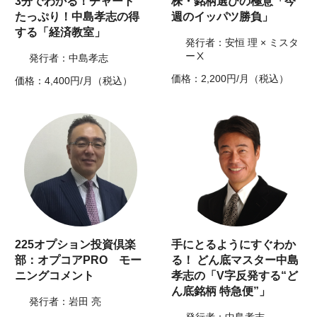
3分でわかる！チャート
株・銘柄選びの極意「今
たっぷり！中島孝志の得
週のイッパツ勝負」
する「経済教室」
発行者：安恒 理 × ミスタ
ーⅩ
発行者：中島孝志
価格：2,200円/月（税込）
価格：4,400円/月（税込）
225オプション投資倶楽
手にとるようにすぐわか
部：オプコアPRO モー
る！ どん底マスター中島
ニングコメント
孝志の「V字反発する“ど
ん底銘柄 特急便”」
発行者：岩田 亮