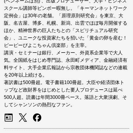
(ペンネームは別) 、出版プロデューサー、大学・ビジネス
スクール講師等ビンボー暇無し。「キーマンネットワーク
定例会」は30年の老舗。「原理原則研究会」を東京、大
阪、名古屋、博多、札幌、新潟、出雲でほぼ毎月開催する
ほか、精神世界の巨人たちとの「スピリチュアル研究
会」、ユニークな投資家たちを招いた「黄金の卵を産む！
ピーピーぴよこちゃん倶楽部」を主宰。
講演・セミナーは銀行、メーカー、外資系企業等で大人
気。全国紙をはじめ専門誌、永田町メディア、金融経済有
料サイト、大手企業広報誌から宗教団体機関誌などの連載
を20年以上続ける。
著訳書は500冊超。電子書籍100冊超。大臣や経済団体ト
ップなど政財界をはじめとした要人プロデュースは延べ
500人超。読書は年間3000冊ペース。落語と大衆演劇、そ
してシャンソンの熱烈なファン。