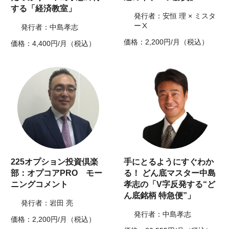
する「経済教室」
発行者：安恒 理 × ミスタ
ーⅩ
発行者：中島孝志
価格：2,200円/月（税込）
価格：4,400円/月（税込）
225オプション投資倶楽
手にとるようにすぐわか
部：オプコアPRO モー
る！ どん底マスター中島
ニングコメント
孝志の「V字反発する“ど
ん底銘柄 特急便”」
発行者：岩田 亮
発行者：中島孝志
価格：2,200円/月（税込）