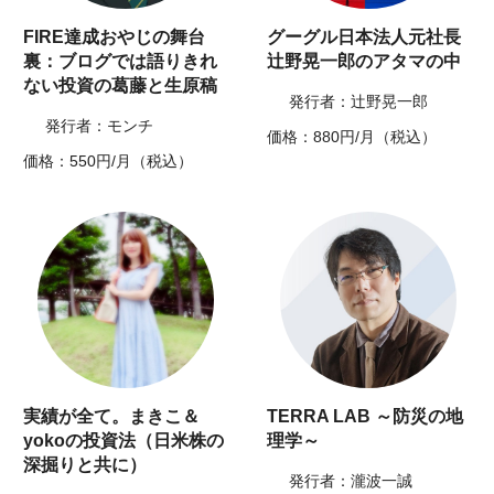
FIRE達成おやじの舞台
グーグル日本法人元社長
裏：ブログでは語りきれ
辻野晃一郎のアタマの中
ない投資の葛藤と生原稿
発行者：辻野晃一郎
発行者：モンチ
価格：880円/月（税込）
価格：550円/月（税込）
実績が全て。まきこ＆
TERRA LAB ～防災の地
yokoの投資法（日米株の
理学～
深掘りと共に）
発行者：瀧波一誠