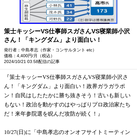
策士キッシーVS仕事師スガさんVS寝業師小沢
さん！「キングダム」より面白い！
発行者：中島孝志（作家・コンサルタント etc）
価格：4,400円/月（税込）
2024/10/21 03:58配信の記事
『策士キッシーVS仕事師スガさんVS寝業師小沢さ
ん！「キングダム」より面白い！政界ガラガラポ
ン！自民はしたたかに勝ち抜きそう！古いも新しい
もない！政治を動かすのはやっぱりプロ政治家たち
だ！来年参院選を睨んだ攻防が続く！』
10/27(日)に「中島孝志のオンオフサイトミーティン