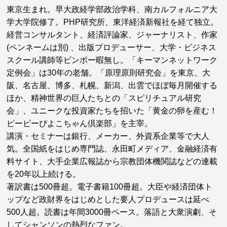
東京生まれ。早大政経学部政治学科、南カルフォルニア大
学大学院修了。PHP研究所、東洋経済新報社を経て独立。
経営コンサルタント、経済評論家、ジャーナリスト、作家
(ペンネームは別) 、出版プロデューサー、大学・ビジネス
スクール講師等ビンボー暇無し。「キーマンネットワーク
定例会」は30年の老舗。「原理原則研究会」を東京、大
阪、名古屋、博多、札幌、新潟、出雲でほぼ毎月開催する
ほか、精神世界の巨人たちとの「スピリチュアル研究
会」、ユニークな投資家たちを招いた「黄金の卵を産む！
ピーピーぴよこちゃん倶楽部」を主宰。
講演・セミナーは銀行、メーカー、外資系企業等で大人
気。全国紙をはじめ専門誌、永田町メディア、金融経済有
料サイト、大手企業広報誌から宗教団体機関誌などの連載
を20年以上続ける。
著訳書は500冊超。電子書籍100冊超。大臣や経済団体ト
ップなど政財界をはじめとした要人プロデュースは延べ
500人超。読書は年間3000冊ペース。落語と大衆演劇、そ
してシャンソンの熱烈なファン。