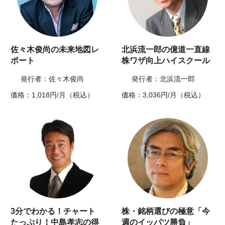
佐々木俊尚の未来地図レ
北浜流一郎の億道一直線
ポート
株ワザ向上ハイスクール
発行者：佐々木俊尚
発行者：北浜流一郎
価格：1,018円/月（税込）
価格：3,036円/月（税込）
3分でわかる！チャート
株・銘柄選びの極意「今
たっぷり！中島孝志の得
週のイッパツ勝負」