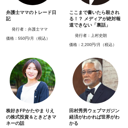
弁護士ママのトレード日
ここまで書いたら殺され
記
る！？ メディアが絶対報
道できない「裏話」
発行者：弁護士ママ
発行者：上村史朗
価格：550円/月（税込）
価格：2,200円/月（税込）
株好きFPかたやま りえ
田村秀男ウェブマガジン
の株式投資＆ときどきマ
経済がわかれば世界がわ
ネーの話
かる