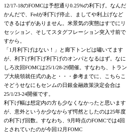
12/17-18のFOMCは予想通り0.25%の利下げ。なんだ
かんだで、Fedが利下げ停止、ましてや利上げなど
できるはずがありません。米景気の実態はすでにリ
セッション、そしてスタグフレーション突入寸前で
すから。
「1月利下げはない！」と廊下トンビは嘯いてます
が、利下げ利下げ利下げのオンパとなるはず。なに
しろ次回FOMCは25/1/28-29開催。すなわち、トラン
プ大統領就任式のあと・・・参考までに、こちらこ
そどうせなにもセンムの日銀金融政策決定会合は
25/1/23-24開催です。
利下げ幅は想定内の方も少なくなかったと思います
が、意外というか少なからず愕然としたのは25年度
の利下げ回数。すなわち、9月時点のFOMCでは4回
とされていたのが今回12月FOMC