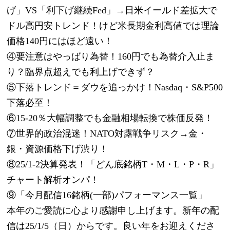
げ」VS「利下げ継続Fed」→日米イールド差拡大で
ドル高円安トレンド！けど米長期金利高値では理論
価格140円にはほど遠い！
④要注意はやっばり為替！160円でも為替介入止ま
り？臨界点超えでも利上げできず？
⑤下落トレンド＝ダウを追っかけ！Nasdaq・S&P500
下落必至！
⑥15-20％大幅調整でも金融相場転換で株価反発！
⑦世界的政治混迷！NATO対露戦争リスク→金・
銀・資源価格下げ渋り！
⑧25/1-2決算発表！「どん底銘柄T・M・L・P・R」
チャート解析オンパ！
⑨「今月配信16銘柄(一部)パフォーマンス一覧」
本年のご愛読に心より感謝申し上げます。新年の配
信は25/1/5（日）からです。良い年をお迎えくださ