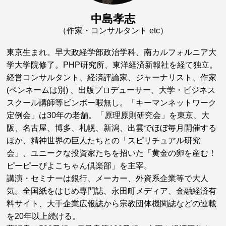
中島孝志
（作家・コンサルタント etc）
東京生まれ。早大政経学部政治学科、南カルフォルニア大
学大学院修了。PHP研究所、東洋経済新報社を経て独立。
経営コンサルタント、経済評論家、ジャーナリスト、作家
(ペンネームは別) 、出版プロデューサー、大学・ビジネス
スクール講師等ビンボー暇無し。「キーマンネットワーク
定例会」は30年の老舗。「原理原則研究会」を東京、大
阪、名古屋、博多、札幌、新潟、出雲でほぼ毎月開催する
ほか、精神世界の巨人たちとの「スピリチュアル研究
会」、ユニークな投資家たちを招いた「黄金の卵を産む！
ピーピーぴよこちゃん倶楽部」を主宰。
講演・セミナーは銀行、メーカー、外資系企業等で大人
気。全国紙をはじめ専門誌、永田町メディア、金融経済有
料サイト、大手企業広報誌から宗教団体機関誌などの連載
を20年以上続ける。