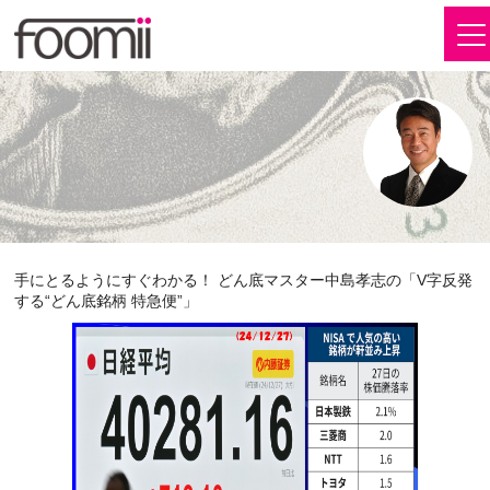
手にとるようにすぐわかる！ どん底マスター中島孝志の「V字反発
する“どん底銘柄 特急便”」