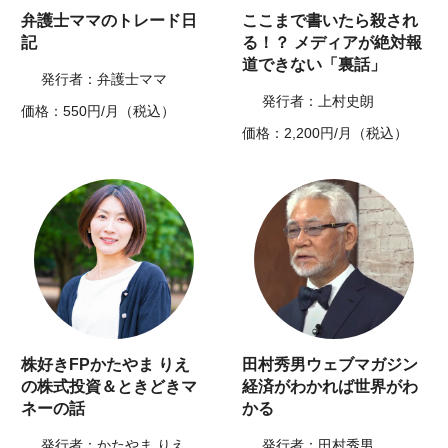
弁護士ママのトレード日
ここまで書いたら殺され
記
る！？ メディアが絶対報
道できない「裏話」
発行者：弁護士ママ
発行者：上村史朗
価格：550円/月（税込）
価格：2,200円/月（税込）
株好きFPかたやま りえ
田村秀男ウェブマガジン
の株式投資＆ときどきマ
経済がわかれば世界がわ
ネーの話
かる
発行者：かたやま りえ
発行者：田村秀男