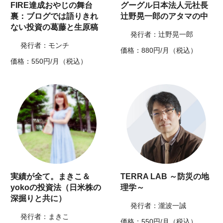
FIRE達成おやじの舞台
グーグル日本法人元社長
裏：ブログでは語りきれ
辻野晃一郎のアタマの中
ない投資の葛藤と生原稿
発行者：辻野晃一郎
発行者：モンチ
価格：880円/月（税込）
価格：550円/月（税込）
実績が全て。まきこ＆
TERRA LAB ～防災の地
yokoの投資法（日米株の
理学～
深掘りと共に）
発行者：瀧波一誠
発行者：まきこ
価格：550円/月（税込）