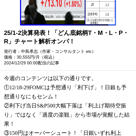
25/1-2決算発表！「どん底銘柄T・M・L・P・
R」チャート解析オンパ！
発行者：中島孝志（作家・コンサルタント etc）
価格：30,555円/月（税込）
2024/12/29 00:00配信の記事
今週のコンテンツは以下の通りです。
①12/18-29FOMCは予想通り「利下げ」！日銀も予
想通りなにもセンム！
②利下げ当日S&P500大幅下落は「利上げ期待空振
り」ではなく「過度の楽観」から市場が覚醒した結
果！
③150円はオーバーシュート！「日銀いずれ利上