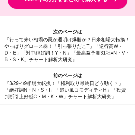
次のページは
『行って来い相場の罠か週明け爆謄か？日米相場大転換！
やっぱりグロース株！「引っ張りだこT」「逆行高W・
D・E」「対中絶好調！Y・N」「最高益予測31社=N・V・
B・S・K」チャート解析大研究』
前のページは
『3/29-4/9相場大転換！「権利取り最終日どう動く？」
「絶好調N・N・S・I」「追い風コモディティH」「投資
判断引上好感C・M・K・W」チャート解析大研究』