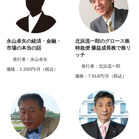
永山卓矢の経済・金融・
北浜流一郎のグロース株
市場の本当の話
特急便 爆益成長株で株リ
ッチ
発行者：永山卓矢
発行者：北浜流一郎
価格：2,200円/月（税込）
価格：7,914円/月（税込）