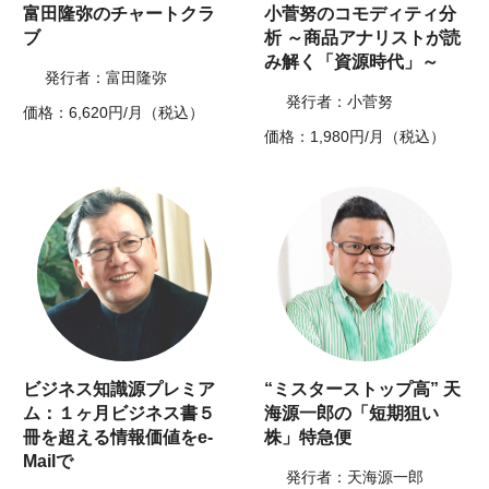
富田隆弥のチャートクラ
小菅努のコモディティ分
ブ
析 ～商品アナリストが読
み解く「資源時代」～
発行者：富田隆弥
発行者：小菅努
価格：6,620円/月（税込）
価格：1,980円/月（税込）
ビジネス知識源プレミア
“ミスターストップ高” 天
ム：１ヶ月ビジネス書５
海源一郎の「短期狙い
冊を超える情報価値をe-
株」特急便
Mailで
発行者：天海源一郎