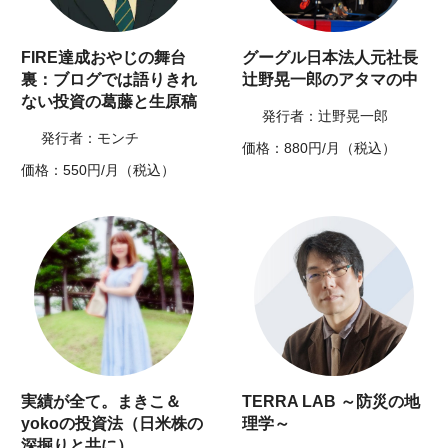
FIRE達成おやじの舞台
グーグル日本法人元社長
裏：ブログでは語りきれ
辻野晃一郎のアタマの中
ない投資の葛藤と生原稿
発行者：辻野晃一郎
発行者：モンチ
価格：880円/月（税込）
価格：550円/月（税込）
実績が全て。まきこ＆
TERRA LAB ～防災の地
yokoの投資法（日米株の
理学～
深掘りと共に）