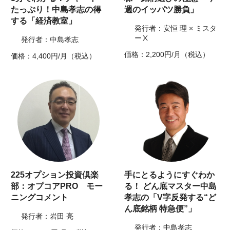
たっぷり！中島孝志の得
週のイッパツ勝負」
する「経済教室」
発行者：安恒 理 × ミスタ
ーⅩ
発行者：中島孝志
価格：2,200円/月（税込）
価格：4,400円/月（税込）
225オプション投資倶楽
手にとるようにすぐわか
部：オプコアPRO モー
る！ どん底マスター中島
ニングコメント
孝志の「V字反発する“ど
ん底銘柄 特急便”」
発行者：岩田 亮
発行者：中島孝志