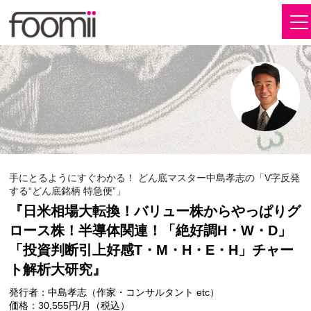
手にとるようにすぐわかる！ どん底マスター中島孝志の「V字反発
する“どん底銘柄 特急便”」
『日米相場大転換！バリュー株からやっぱりグ
ロース株！半導体関連！「絶好調H・W・D」
「投資判断引上好感T・M・H・E・H」チャー
ト解析大研究』
発行者：中島孝志（作家・コンサルタント etc）
価格：30,555円/月（税込）