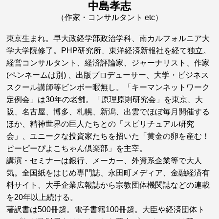
中島孝志
（作家・コンサルタント etc）
東京生まれ。早大政経学部政治学科、南カルフォルニア大
学大学院修了。PHP研究所、東洋経済新報社を経て独立。
経営コンサルタント、経済評論家、ジャーナリスト、作家
(ペンネームは別) 、出版プロデューサー、大学・ビジネス
スクール講師等ビンボー暇無し。「キーマンネットワーク
定例会」は30年の老舗。「原理原則研究会」を東京、大
阪、名古屋、博多、札幌、新潟、出雲でほぼ毎月開催する
ほか、精神世界の巨人たちとの「スピリチュアル研究
会」、ユニークな投資家たちを招いた「黄金の卵を産む！
ピーピーぴよこちゃん倶楽部」を主宰。
講演・セミナーは銀行、メーカー、外資系企業等で大人
気。全国紙をはじめ専門誌、永田町メディア、金融経済有
料サイト、大手企業広報誌から宗教団体機関誌などの連載
を20年以上続ける。
著訳書は500冊超。電子書籍100冊超。大臣や経済団体ト