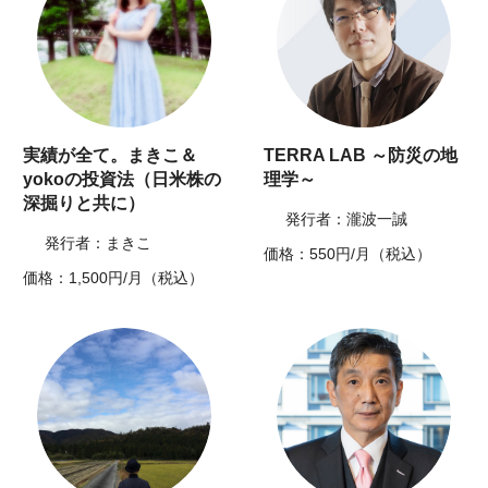
実績が全て。まきこ＆
TERRA LAB ～防災の地
yokoの投資法（日米株の
理学～
深掘りと共に）
発行者：瀧波一誠
発行者：まきこ
価格：550円/月（税込）
価格：1,500円/月（税込）