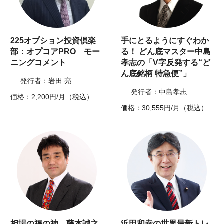
225オプション投資倶楽
手にとるようにすぐわか
部：オプコアPRO モー
る！ どん底マスター中島
ニングコメント
孝志の「V字反発する“ど
ん底銘柄 特急便”」
発行者：岩田 亮
発行者：中島孝志
価格：2,200円/月（税込）
価格：30,555円/月（税込）
相場の福の神 藤本誠之
浜田和幸の世界最新トレ