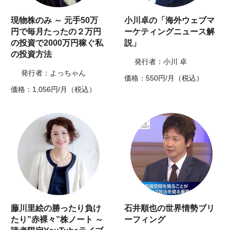
現物株のみ ～ 元手50万
小川卓の「海外ウェブマ
円で毎月たったの２万円
ーケティングニュース解
の投資で2000万円稼ぐ私
説」
の投資方法
発行者：小川 卓
発行者：よっちゃん
価格：550円/月（税込）
価格：1,056円/月（税込）
藤川里絵の勝ったり負け
石井順也の世界情勢ブリ
たり”赤裸々”株ノート ～
ーフィング