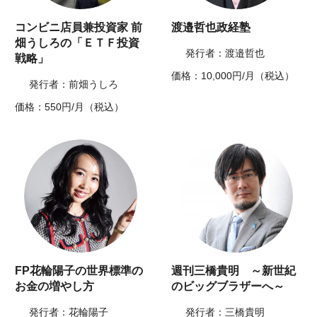
コンビニ店員兼投資家 前
渡邉哲也政経塾
畑うしろの「ＥＴＦ投資
発行者：渡邉哲也
戦略」
価格：10,000円/月（税込）
発行者：前畑うしろ
価格：550円/月（税込）
FP花輪陽子の世界標準の
週刊三橋貴明 ～新世紀
お金の増やし方
のビッグブラザーへ～
発行者：花輪陽子
発行者：三橋貴明