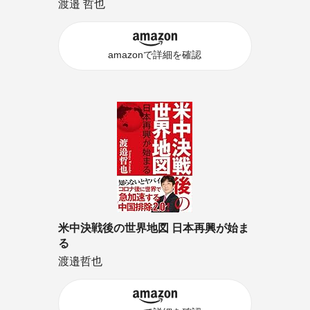
渡邉 哲也
amazonで詳細を確認
米中決戦後の世界地図 日本再興が始ま
る
渡邉哲也