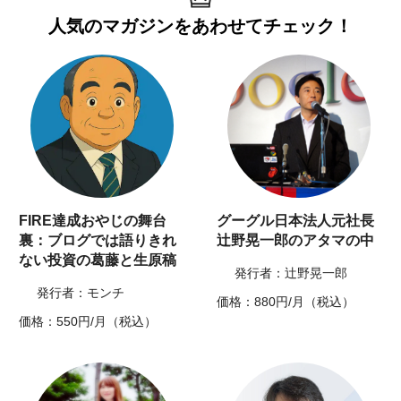
人気のマガジンを
あわせてチェック！
FIRE達成おやじの舞台
グーグル日本法人元社長
裏：ブログでは語りきれ
辻野晃一郎のアタマの中
ない投資の葛藤と生原稿
発行者：辻野晃一郎
発行者：モンチ
価格：880円/月（税込）
価格：550円/月（税込）