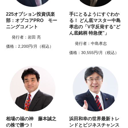
225オプション投資倶楽
手にとるようにすぐわか
部：オプコアPRO モー
る！ どん底マスター中島
ニングコメント
孝志の「V字反発する“ど
ん底銘柄 特急便”」
発行者：岩田 亮
発行者：中島孝志
価格：2,200円/月（税込）
価格：30,555円/月（税込）
相場の福の神 藤本誠之
浜田和幸の世界最新トレ
の株で勝つ！
ンドとビジネスチャンス