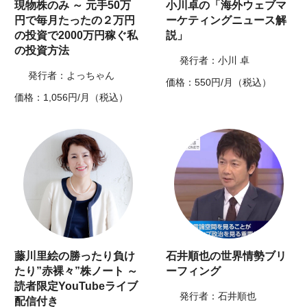
現物株のみ ～ 元手50万
小川卓の「海外ウェブマ
円で毎月たったの２万円
ーケティングニュース解
の投資で2000万円稼ぐ私
説」
の投資方法
発行者：小川 卓
発行者：よっちゃん
価格：550円/月（税込）
価格：1,056円/月（税込）
藤川里絵の勝ったり負け
石井順也の世界情勢ブリ
たり”赤裸々”株ノート ～
ーフィング
読者限定YouTubeライブ
発行者：石井順也
配信付き