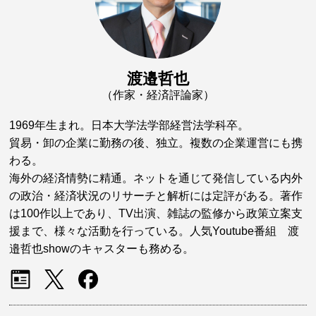
渡邉哲也
（作家・経済評論家）
1969年生まれ。日本大学法学部経営法学科卒。
貿易・卸の企業に勤務の後、独立。複数の企業運営にも携
わる。
海外の経済情勢に精通。ネットを通じて発信している内外
の政治・経済状況のリサーチと解析には定評がある。著作
は100作以上であり、TV出演、雑誌の監修から政策立案支
援まで、様々な活動を行っている。人気Youtube番組 渡
邉哲也showのキャスターも務める。