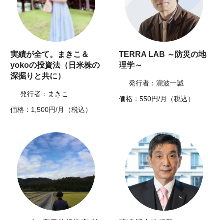
実績が全て。まきこ＆
TERRA LAB ～防災の地
yokoの投資法（日米株の
理学～
深掘りと共に）
発行者：瀧波一誠
発行者：まきこ
価格：550円/月（税込）
価格：1,500円/月（税込）