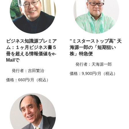
ビジネス知識源プレミア
“ミスターストップ高” 天
ム：１ヶ月ビジネス書５
海源一郎の「短期狙い
冊を超える情報価値をe-
株」特急便
Mailで
発行者：天海源一郎
発行者：吉田繁治
価格：9,900円/月（税込）
価格：660円/月（税込）