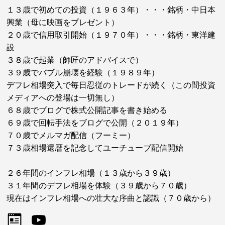
１３歳で初めての投資（１９６３年）・・・銘柄・中日本
興業（母に映画をプレゼント）
２０歳で信用取引開始（１９７０年）・・・銘柄・東洋建
設
３８歳で起業（師匠のアドバイスで）
３９歳でバブル崩壊を経験（１９８９年）
デフレ相場突入で毎日忍従のトレードが続く（この間投資
メディアへの登場は一切無し）
６８歳でブログで株式公開記事を書き始める
６９歳で回転手法をブログで公開（２０１９年）
７０歳でメルマガ配信（フーミー）
７３歳相場還暦を記念してユーチューブ配信開始
２６年間のインフレ相場（１３歳から３９歳）
３１年間のデフレ相場を体験（３９歳から７０歳）
現在はインフレ相場への壮大な序曲と認識（７０歳から）