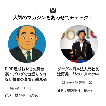
人気のマガジンを
あわせてチェック！
FIRE達成おやじの舞台
グーグル日本法人元社長
裏：ブログでは語りきれ
辻野晃一郎のアタマの中
ない投資の葛藤と生原稿
発行者：辻野晃一郎
発行者：モンチ
価格：880円/月（税込）
価格：550円/月（税込）