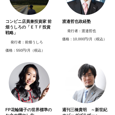
コンビニ店員兼投資家 前
渡邉哲也政経塾
畑うしろの「ＥＴＦ投資
発行者：渡邉哲也
戦略」
価格：10,000円/月（税込）
発行者：前畑うしろ
価格：550円/月（税込）
FP花輪陽子の世界標準の
週刊三橋貴明 ～新世紀