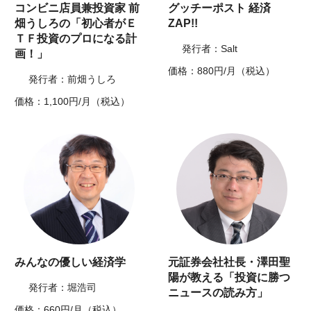
コンビニ店員兼投資家 前
グッチーポスト 経済
畑うしろの「初心者がＥ
ZAP!!
ＴＦ投資のプロになる計
発行者：Salt
画！」
価格：880円/月（税込）
発行者：前畑うしろ
価格：1,100円/月（税込）
みんなの優しい経済学
元証券会社社長・澤田聖
陽が教える「投資に勝つ
発行者：堀浩司
ニュースの読み方」
価格：660円/月（税込）