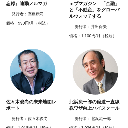
忘録』連動メルマガ
ェブマガジン 「金融」
と「不動産」をグローバ
発行者：高島康司
ルウォッチする
価格：990円/月（税込）
発行者：井出保夫
価格：1,100円/月（税込）
佐々木俊尚の未来地図レ
北浜流一郎の億道一直線
ポート
株ワザ向上ハイスクール
発行者：佐々木俊尚
発行者：北浜流一郎
価格：1,018円/月（税込）
価格：3,036円/月（税込）