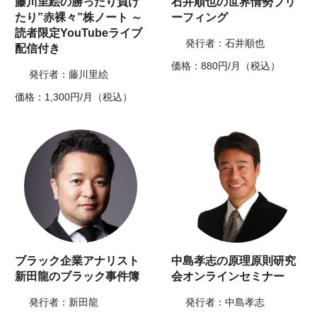
藤川里絵の勝ったり負け
石井順也の世界情勢ブリ
たり”赤裸々”株ノート ～
ーフィング
読者限定YouTubeライブ
発行者：石井順也
配信付き
価格：880円/月（税込）
発行者：藤川里絵
価格：1,300円/月（税込）
ブラック企業アナリスト
中島孝志の原理原則研究
新田龍のブラック事件簿
会オンラインセミナー
発行者：新田龍
発行者：中島孝志