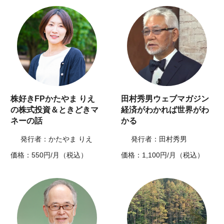
株好きFPかたやま りえ
田村秀男ウェブマガジン
の株式投資＆ときどきマ
経済がわかれば世界がわ
ネーの話
かる
発行者：かたやま りえ
発行者：田村秀男
価格：550円/月（税込）
価格：1,100円/月（税込）