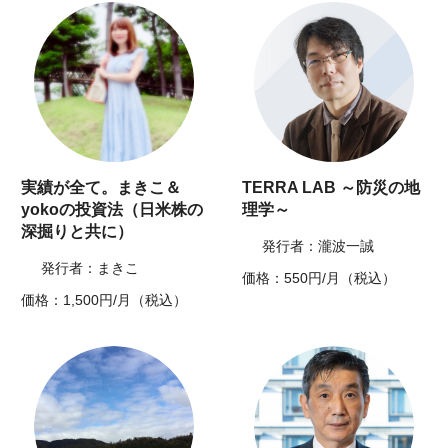
実績が全て。まきこ＆
TERRA LAB ～防災の地
yokoの投資法（日米株の
理学～
深掘りと共に）
発行者：瀧波一誠
発行者：まきこ
価格：550円/月（税込）
価格：1,500円/月（税込）