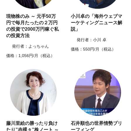
現物株のみ ～ 元手50万
小川卓の「海外ウェブマ
円で毎月たったの２万円
ーケティングニュース解
の投資で2000万円稼ぐ私
説」
の投資方法
発行者：小川 卓
発行者：よっちゃん
価格：550円/月（税込）
価格：1,056円/月（税込）
藤川里絵の勝ったり負け
石井順也の世界情勢ブリ
たり”赤裸々”株ノート ～
ーフィング