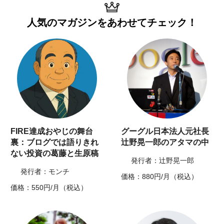
人気のマガジンを
あわせてチェック！
FIRE達成おやじの舞台
グーグル日本法人元社長
裏：ブログでは語りきれ
辻野晃一郎のアタマの中
ない投資の葛藤と生原稿
発行者：辻野晃一郎
発行者：モンチ
価格：880円/月（税込）
価格：550円/月（税込）