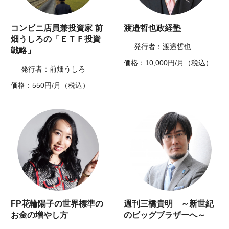
コンビニ店員兼投資家 前
渡邉哲也政経塾
畑うしろの「ＥＴＦ投資
発行者：渡邉哲也
戦略」
価格：10,000円/月（税込）
発行者：前畑うしろ
価格：550円/月（税込）
FP花輪陽子の世界標準の
週刊三橋貴明 ～新世紀
お金の増やし方
のビッグブラザーへ～