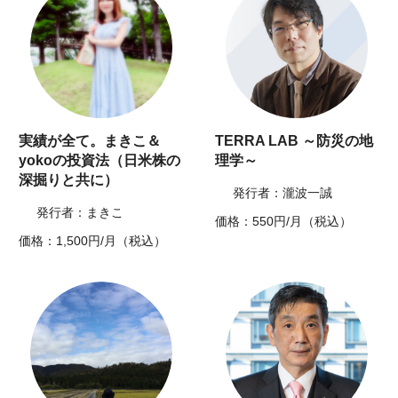
実績が全て。まきこ＆
TERRA LAB ～防災の地
yokoの投資法（日米株の
理学～
深掘りと共に）
発行者：瀧波一誠
発行者：まきこ
価格：550円/月（税込）
価格：1,500円/月（税込）