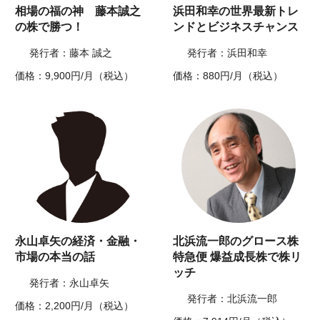
相場の福の神 藤本誠之
浜田和幸の世界最新トレ
の株で勝つ！
ンドとビジネスチャンス
発行者：藤本 誠之
発行者：浜田和幸
価格：9,900円/月（税込）
価格：880円/月（税込）
永山卓矢の経済・金融・
北浜流一郎のグロース株
市場の本当の話
特急便 爆益成長株で株リ
ッチ
発行者：永山卓矢
発行者：北浜流一郎
価格：2,200円/月（税込）