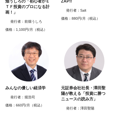
畑うしろの「初心者がＥ
ZAP!!
ＴＦ投資のプロになる計
発行者：Salt
画！」
価格：880円/月（税込）
発行者：前畑うしろ
価格：1,100円/月（税込）
みんなの優しい経済学
元証券会社社長・澤田聖
陽が教える「投資に勝つ
発行者：堀浩司
ニュースの読み方」
価格：660円/月（税込）
発行者：澤田聖陽