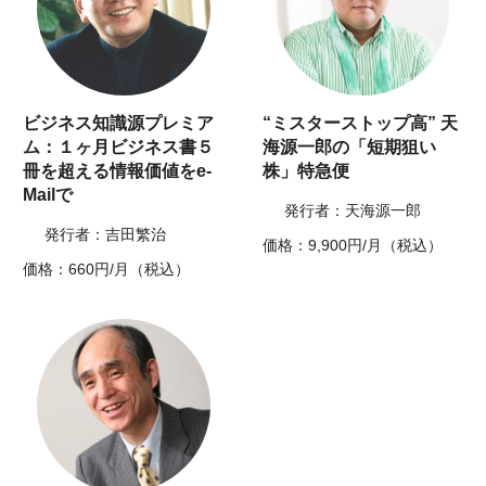
ビジネス知識源プレミア
“ミスターストップ高” 天
ム：１ヶ月ビジネス書５
海源一郎の「短期狙い
冊を超える情報価値をe-
株」特急便
Mailで
発行者：天海源一郎
発行者：吉田繁治
価格：9,900円/月（税込）
価格：660円/月（税込）