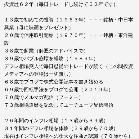
投資歴６２年（毎日トレードし続けて６２年です）
１３歳で初めての投資（１９６３年）・・・銘柄・中日本
興業（母に映画をプレゼント）
２０歳で信用取引開始（１９７０年）・・・銘柄・東洋建
設
３８歳で起業（師匠のアドバイスで）
３９歳でバブル崩壊を経験（１９８９年）
デフレ相場突入で毎日忍従のトレードが続く（この間投資
メディアへの登場は一切無し）
６８歳でブログで株式公開記事を書き始める
６９歳で回転手法をブログで公開（２０１９年）
７０歳でメルマガ配信（フーミー）
７３歳相場還暦を記念してユーチューブ配信開始
２６年間のインフレ相場（１３歳から３９歳）
３１年間のデフレ相場を体験（３９歳から７０歳）
現在はインフレ相場への壮大な序曲と認識（７０歳から）