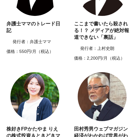
弁護士ママのトレード日
ここまで書いたら殺され
記
る！？ メディアが絶対報
道できない「裏話」
発行者：弁護士ママ
発行者：上村史朗
価格：550円/月（税込）
価格：2,200円/月（税込）
株好きFPかたやま りえ
田村秀男ウェブマガジン
の株式投資＆ときどきマ
経済がわかれば世界がわ