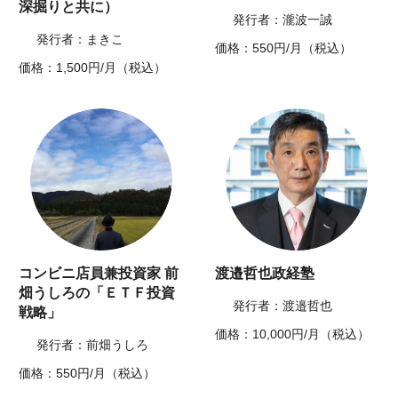
深掘りと共に）
発行者：瀧波一誠
発行者：まきこ
価格：550円/月（税込）
価格：1,500円/月（税込）
コンビニ店員兼投資家 前
渡邉哲也政経塾
畑うしろの「ＥＴＦ投資
発行者：渡邉哲也
戦略」
価格：10,000円/月（税込）
発行者：前畑うしろ
価格：550円/月（税込）