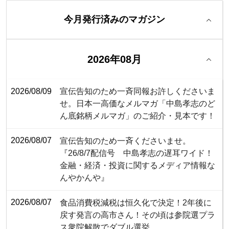
今月発行済みのマガジン
2026年08月
2026/08/09
宣伝告知のため一斉同報お許しくださいま
せ。日本一高価なメルマガ「中島孝志のど
ん底銘柄メルマガ」のご紹介・見本です！
2026/08/07
宣伝告知のため一斉くださいませ。
『26/8/7配信号 中島孝志の遅耳ワイド！
金融・経済・投資に関するメディア情報な
んやかんや』
2026/08/07
食品消費税減税は恒久化で決定！2年後に
戻す発言の高市さん！その頃は参院選プラ
ス衆院解散でダブル選挙