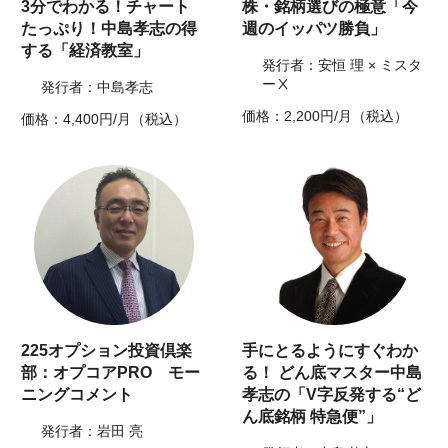
3分でわかる！チャート
株・銘柄選びの極意「今
たっぷり！中島孝志の得
週のイッパツ勝負」
する「経済教室」
発行者：安恒 理 × ミスタ
ーⅩ
発行者：中島孝志
価格：2,200円/月（税込）
価格：4,400円/月（税込）
225オプション投資倶楽
手にとるようにすぐわか
部：オプコアPRO モー
る！ どん底マスター中島
ニングコメント
孝志の「V字反発する“ど
ん底銘柄 特急便”」
発行者：岩田 亮