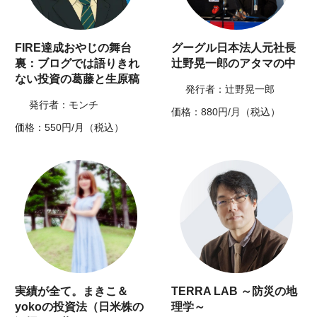
FIRE達成おやじの舞台
グーグル日本法人元社長
裏：ブログでは語りきれ
辻野晃一郎のアタマの中
ない投資の葛藤と生原稿
発行者：辻野晃一郎
発行者：モンチ
価格：880円/月（税込）
価格：550円/月（税込）
実績が全て。まきこ＆
TERRA LAB ～防災の地
yokoの投資法（日米株の
理学～