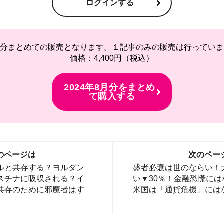
ログインする
分まとめての販売となります。１記事のみの販売は行っていま
価格：4,400円（税込）
2024年8月分をまとめ
て購入する
のページは
次のペー
ルと共存する？ヨルダン
盛者必衰は世のならい！
スチナに吸収される？イ
い▼30％！金融恐慌に
共存のために邪魔者はす
米国は「通貨危機」には