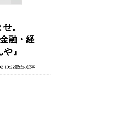
ませ。
！金融・経
んや』
/02 10:22配信の記事
。