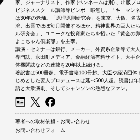
家、ジャーナリスト、作家 (ペンネームは別) 、出版プ
ビジネススクール講師等ビンボー暇無し。「キーマン
は30年の老舗。「原理原則研究会」を東京、大阪、名
潟、出雲でほぼ毎月開催するほか、精神世界の巨人た
ル研究会」、ユニークな投資家たちを招いた「黄金の
よこちゃん倶楽部」を主宰。
講演・セミナーは銀行、メーカー、外資系企業等で大
専門誌、永田町メディア、金融経済有料サイト、大手
体機関誌などの連載を20年以上続ける。
著訳書は500冊超。電子書籍100冊超。大臣や経済団
じめとした要人プロデュースは延べ500人超。読書は年間
語と大衆演劇、そしてシャンソンの熱烈なファン。
著者への取材依頼・お問い合わせ
お問い合わせフォーム