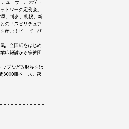
ロデューサー、大学・
ネットワーク定例会」
古屋、博多、札幌、新
ちとの「スピリチュア
卵を産む！ピーピーぴ
人気。全国紙をはじめ
企業広報誌から宗教団
体トップなど政財界をは
3000冊ペース。落