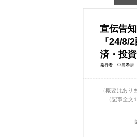
宣伝告
『24/
済・投
発行者：中島孝志（
（概要はありま