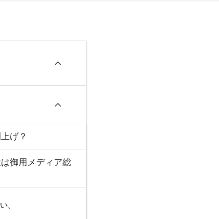
利上げ？
！ザイム真理教は御用メディア総
い。