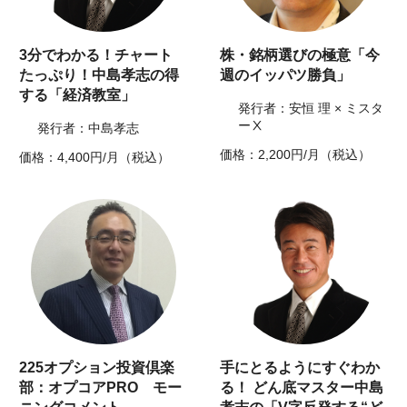
3分でわかる！チャート
株・銘柄選びの極意「今
たっぷり！中島孝志の得
週のイッパツ勝負」
する「経済教室」
発行者：安恒 理 × ミスタ
ーⅩ
発行者：中島孝志
価格：2,200円/月（税込）
価格：4,400円/月（税込）
225オプション投資倶楽
手にとるようにすぐわか
部：オプコアPRO モー
る！ どん底マスター中島