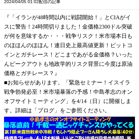
2024/04/05 01:02配信の記事
『「イランが48時間以内に戦闘開始！」とCIAがイ
スに警告！24時間切りました！金価格2300ドル突破
が何を意味するか・・・戦争リスク！米市場本日も
のほほんのほほん！連日史上最高値更新！ビットコ
インとガチレース！どこまであがる金価格？いった
んピークアウトも地政学的リスク背景に今度は原油
価格とガチレース？』
■お知らせがあります。「緊急セミナー！イスイラ
戦争勃発必至！米市場暴落の予感！中島孝志のオン
オフサイトミーティング」を4/14（日）に開催しま
す。詳細は「ブログ」をご参照ください。