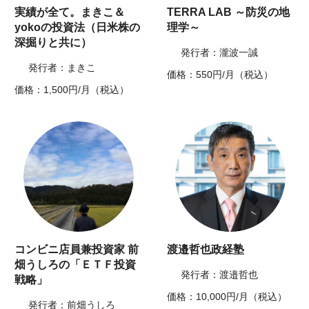
実績が全て。まきこ＆
TERRA LAB ～防災の地
yokoの投資法（日米株の
理学～
深掘りと共に）
発行者：瀧波一誠
発行者：まきこ
価格：550円/月（税込）
価格：1,500円/月（税込）
コンビニ店員兼投資家 前
渡邉哲也政経塾
畑うしろの「ＥＴＦ投資
発行者：渡邉哲也
戦略」
価格：10,000円/月（税込）
発行者：前畑うしろ