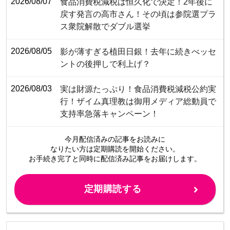
2026/08/07
食品消費税減税は恒久化で決定！2年後に
戻す発言の高市さん！その頃は参院選プラ
ス衆院解散でダブル選挙
2026/08/05
影が薄すぎる植田日銀！去年に続きべッセ
ントの後押しで利上げ？
2026/08/03
​​​​​​​​​​​​​​​​​​​​​​​​​​実は財源たっぷり！食品消費税減税公約実
行！ザイム真理教は御用メディア総動員で
支持率急落キャンペーン！
今月配信済みの記事をお読みに
なりたい方は定期購読を開始ください。
お手続き完了と同時に配信済み
記事をお届けします。
定期購読する