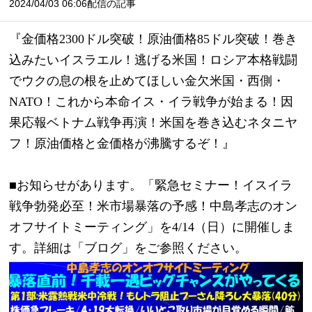
2024/04/03 06:06配信の記事
『金価格2300ドル突破！原油価格85ドル突破！巻き
込みたいイスラエル！逃げる米国！ロシア本格戦闘
でウクの息の根を止めてほしい金欠米国・西側・
NATO！これから本命イス・イラ戦争が始まる！因
果応報ベトナム戦争再演！米国を巻き込むネタニヤ
フ！原油価格と金価格が沸騰するぞ！』
■お知らせがあります。「緊急セミナー！イスイラ
戦争勃発必至！米市場暴落の予感！中島孝志のオン
オフサイトミーティング」を4/14（日）に開催しま
す。詳細は「ブログ」をご参照ください。