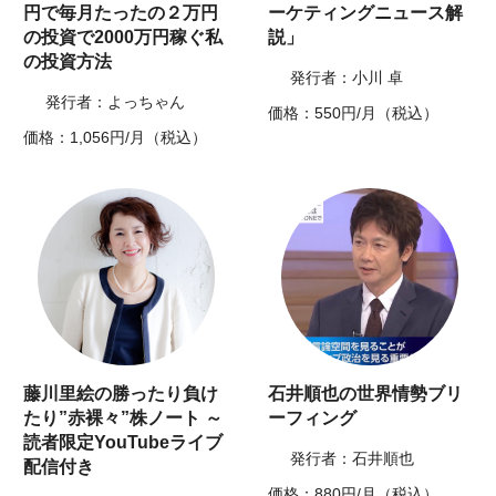
円で毎月たったの２万円
ーケティングニュース解
の投資で2000万円稼ぐ私
説」
の投資方法
発行者：小川 卓
発行者：よっちゃん
価格：550円/月（税込）
価格：1,056円/月（税込）
藤川里絵の勝ったり負け
石井順也の世界情勢ブリ
たり”赤裸々”株ノート ～
ーフィング
読者限定YouTubeライブ
発行者：石井順也
配信付き
価格：880円/月（税込）