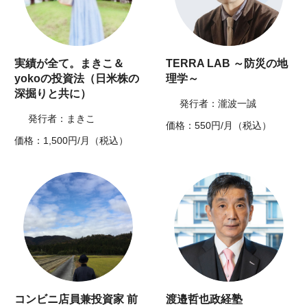
実績が全て。まきこ＆
TERRA LAB ～防災の地
yokoの投資法（日米株の
理学～
深掘りと共に）
発行者：瀧波一誠
発行者：まきこ
価格：550円/月（税込）
価格：1,500円/月（税込）
コンビニ店員兼投資家 前
渡邉哲也政経塾