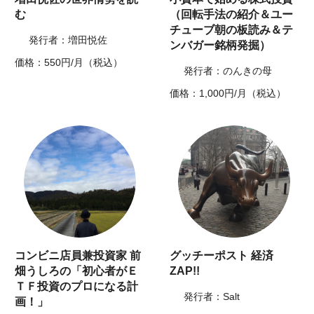
む
（回転手法の紹介＆ユー
チューブ朝の板読み＆テ
発行者：増田悦佐
ンバガー銘柄発掘）
価格：550円/月（税込）
発行者：のんきの母
価格：1,000円/月（税込）
コンビニ店員兼投資家 前
グッチーポスト 経済
畑うしろの「初心者がＥ
ZAP!!
ＴＦ投資のプロになる計
発行者：Salt
画！」