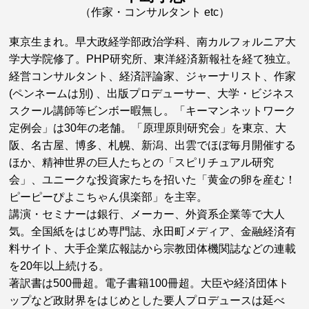
（作家・コンサルタント etc）
東京生まれ。早大政経学部政治学科、南カルフォルニア大
学大学院修了。PHP研究所、東洋経済新報社を経て独立。
経営コンサルタント、経済評論家、ジャーナリスト、作家
(ペンネームは別) 、出版プロデューサー、大学・ビジネス
スクール講師等ビンボー暇無し。「キーマンネットワーク
定例会」は30年の老舗。「原理原則研究会」を東京、大
阪、名古屋、博多、札幌、新潟、出雲でほぼ毎月開催する
ほか、精神世界の巨人たちとの「スピリチュアル研究
会」、ユニークな投資家たちを招いた「黄金の卵を産む！
ピーピーぴよこちゃん倶楽部」を主宰。
講演・セミナーは銀行、メーカー、外資系企業等で大人
気。全国紙をはじめ専門誌、永田町メディア、金融経済有
料サイト、大手企業広報誌から宗教団体機関誌などの連載
を20年以上続ける。
著訳書は500冊超。電子書籍100冊超。大臣や経済団体ト
ップなど政財界をはじめとした要人プロデュースは延べ