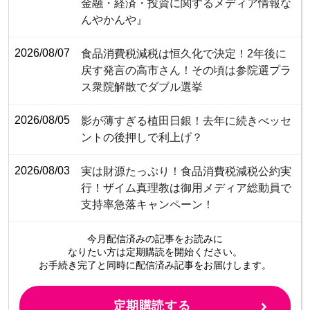
金融・経済・投資に関するメディア情報な
んやかんや』
2026/08/07
食品消費税減税は恒久化で決定！2年後に
戻す発言の高市さん！その頃は参院選プラ
ス衆院解散でダブル選挙
2026/08/05
影が薄すぎる植田日銀！去年に続きべッセ
ントの後押しで利上げ？
2026/08/03
​​​​​​​​​​​​​​​​​​​​​​​​​​実は財源たっぷり！食品消費税減税公約実
行！ザイム真理教は御用メディア総動員で
支持率急落キャンペーン！
今月配信済みの記事をお読みに
なりたい方は定期購読を開始ください。
お手続き完了と同時に配信済み
記事をお届けします。
定期購読する