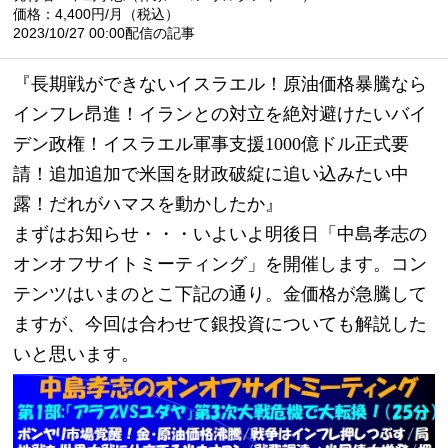
価格：4,400円/月（税込）
2023/10/27 00:00配信の記事
『長期戦ができないイスラエル！原油価格暴騰なら
インフレ昂進！イランとの対立を絶対避けたいバイ
デン政権！イスラエル軍事支援1000億ドル正式要
請！追加追加で米国を財政破綻に追い込みたい中
露！だれがハマスを動かしたか』
まずはお知らせ・・・いよいよ明後日「中島孝志の
オンオフサイトミーティング」を開催します。コン
テンツはいまのとこ下記の通り。金価格が急騰して
ますが、今回は合わせて銀投資についても解説した
いと思います。