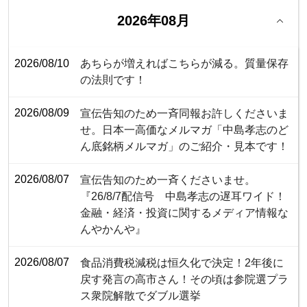
2026年08月
2026/08/10
あちらが増えればこちらが減る。質量保存
の法則です！
2026/08/09
宣伝告知のため一斉同報お許しくださいま
せ。日本一高価なメルマガ「中島孝志のど
ん底銘柄メルマガ」のご紹介・見本です！
2026/08/07
宣伝告知のため一斉くださいませ。
『26/8/7配信号 中島孝志の遅耳ワイド！
金融・経済・投資に関するメディア情報な
んやかんや』
2026/08/07
食品消費税減税は恒久化で決定！2年後に
戻す発言の高市さん！その頃は参院選プラ
ス衆院解散でダブル選挙