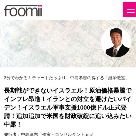
3分でわかる！チャートたっぷり！中島孝志の得する「経済教室」
長期戦ができないイスラエル！原油価格暴騰で
インフレ昂進！イランとの対立を避けたいバイ
デン！イスラエル軍事支援1000億ドル正式要
請！追加追加で米国を財政破綻に追い込みたい
中露！
発行者：中島孝志（作家・コンサルタント etc）