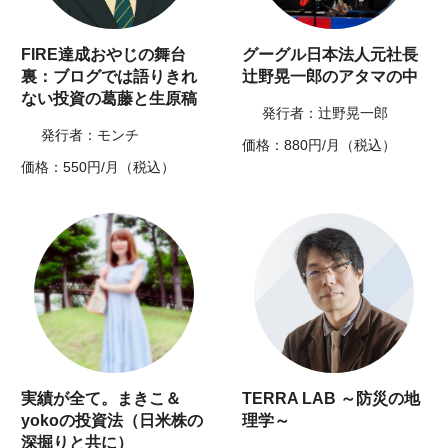
FIRE達成おやじの舞台
グーグル日本法人元社長
裏：ブログでは語りきれ
辻野晃一郎のアタマの中
ない投資の葛藤と生原稿
発行者：辻野晃一郎
発行者：モンチ
価格：880円/月（税込）
価格：550円/月（税込）
実績が全て。まきこ＆
TERRA LAB ～防災の地
yokoの投資法（日米株の
理学～
深掘りと共に）