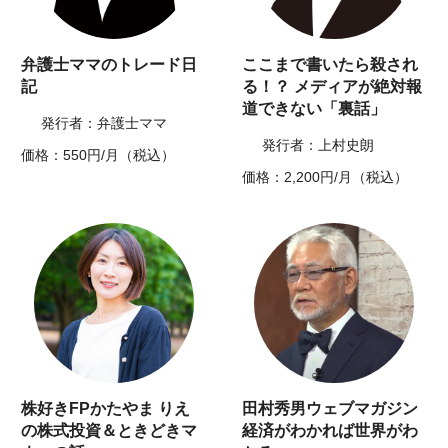
弁護士ママのトレード日
ここまで書いたら殺され
記
る！？ メディアが絶対報
道できない「裏話」
発行者：弁護士ママ
発行者：上村史朗
価格：550円/月（税込）
価格：2,200円/月（税込）
株好きFPかたやま りえ
田村秀男ウェブマガジン
の株式投資＆ときどきマ
経済がわかれば世界がわ