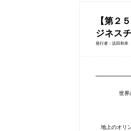
【第２
ジネス
発行者：浜田和幸
                              
━━━━━━
                世界の最新トレンドとビジネスチャンス

                            
　地上のオリ