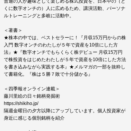
普通の人が趣味として楽しめる株式投資を、日本中の（と
くに数字オンチの）人に広めるため、講演活動、パーソナ
ルトレーニングと多岐に活動中。
＜著書＞
★株本の中では、ベストセラーに！『月収15万円からの株
入門 数字オンチのわたしが５年で資産を10倍にした方
法』★『数字オンチでもらくらく株デビュー 月収15万円
で株投資をはじめたわたしが５年で資産を10倍にした方法
を書き込みながら実践する本』★メルマガの一部を抜粋し
て書籍化。『株は５勝７敗で十分儲かる』
＜四季報オンライン連載＞
藤川里絵の日々銘柄発掘術
https://shikiho.jp/
隔週金曜日の夕方以降にアップしています。個人投資家が
身近に感じる個別銘柄を紹介