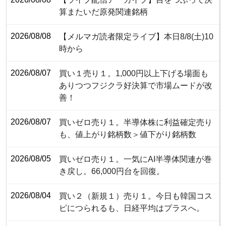
算またいだ原発関連銘柄
2026/08/08
【メルマガ読者限定ライブ】本日8/8(土)10
時から
2026/08/07
買い１売り１。1,000円以上下げる場面も
ありつつフジクラ好決算で市場ムードが改
善！
2026/08/07
買いゼロ売り１。半導体株に利益確定売り
も、値上がり銘柄数＞値下がり銘柄数
2026/08/05
買いゼロ売り１。一気にAI半導体関連が巻
き戻し。66,000円台を回復。
2026/08/04
買い２（新規１）売り１。今日も韓国コス
ピにつられるも、日経平均はプラスへ。