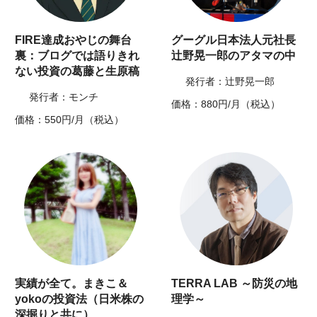
FIRE達成おやじの舞台
グーグル日本法人元社長
裏：ブログでは語りきれ
辻野晃一郎のアタマの中
ない投資の葛藤と生原稿
発行者：辻野晃一郎
発行者：モンチ
価格：880円/月（税込）
価格：550円/月（税込）
実績が全て。まきこ＆
TERRA LAB ～防災の地
yokoの投資法（日米株の
理学～
深掘りと共に）