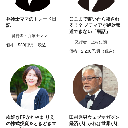
弁護士ママのトレード日
ここまで書いたら殺され
記
る！？ メディアが絶対報
道できない「裏話」
発行者：弁護士ママ
発行者：上村史朗
価格：550円/月（税込）
価格：2,200円/月（税込）
株好きFPかたやま りえ
田村秀男ウェブマガジン
の株式投資＆ときどきマ
経済がわかれば世界がわ