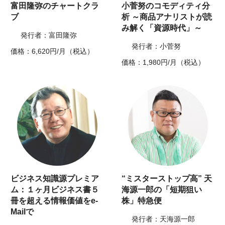
富田隆弥のチャートクラ
小菅努のコモディティ分
ブ
析 ～商品アナリストが読
み解く「資源時代」～
発行者：富田隆弥
発行者：小菅努
価格：6,620円/月（税込）
価格：1,980円/月（税込）
ビジネス知識源プレミア
“ミスターストップ高” 天
ム：１ヶ月ビジネス書５
海源一郎の「短期狙い
冊を超える情報価値をe-
株」特急便
Mailで
発行者：天海源一郎