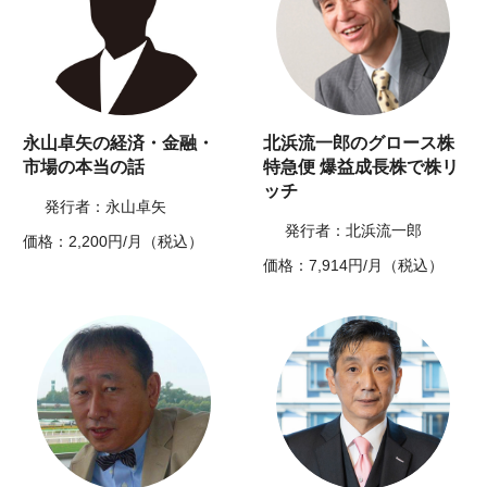
永山卓矢の経済・金融・
北浜流一郎のグロース株
市場の本当の話
特急便 爆益成長株で株リ
ッチ
発行者：永山卓矢
発行者：北浜流一郎
価格：2,200円/月（税込）
価格：7,914円/月（税込）