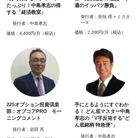
たっぷり！中島孝志の得
週のイッパツ勝負」
する「経済教室」
発行者：安恒 理 × ミスタ
ーⅩ
発行者：中島孝志
価格：2,200円/月（税込）
価格：4,400円/月（税込）
225オプション投資倶楽
手にとるようにすぐわか
部：オプコアPRO モー
る！ どん底マスター中島
ニングコメント
孝志の「V字反発する“ど
ん底銘柄 特急便”」
発行者：岩田 亮
発行者：中島孝志