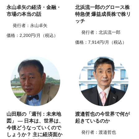
永山卓矢の経済・金融・
北浜流一郎のグロース株
市場の本当の話
特急便 爆益成長株で株リ
ッチ
発行者：永山卓矢
発行者：北浜流一郎
価格：2,200円/月（税込）
価格：7,914円/月（税込）
山田順の「週刊：未来地
渡邉哲也の今世界で何が
図」 ― 日本は、世界は、
起きているのか
今後どうなっていくので
発行者：渡邉哲也
しょうか？ 主に経済面か