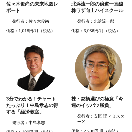
佐々木俊尚の未来地図レ
北浜流一郎の億道一直線
ポート
株ワザ向上ハイスクール
発行者：佐々木俊尚
発行者：北浜流一郎
価格：1,018円/月（税込）
価格：3,036円/月（税込）
3分でわかる！チャート
株・銘柄選びの極意「今
たっぷり！中島孝志の得
週のイッパツ勝負」
する「経済教室」
発行者：安恒 理 × ミスタ
ーⅩ
発行者：中島孝志
価格：2,200円/月（税込）