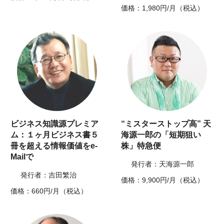
価格：1,980円/月（税込）
ビジネス知識源プレミア
“ミスターストップ高” 天
ム：１ヶ月ビジネス書５
海源一郎の「短期狙い
冊を超える情報価値をe-
株」特急便
Mailで
発行者：天海源一郎
発行者：吉田繁治
価格：9,900円/月（税込）
価格：660円/月（税込）