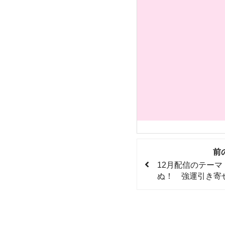
前
12月配信のテー
ぬ！ 強運引き寄せ