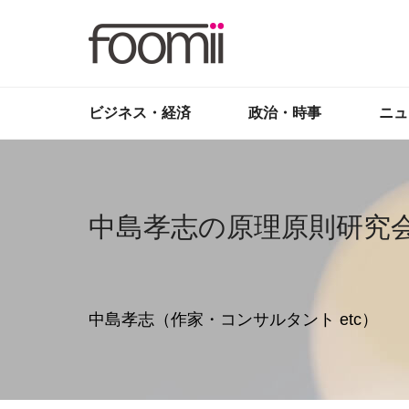
ビジネス・経済
政治・時事
ニュ
中島孝志の原理原則研究
中島孝志（作家・コンサルタント etc）