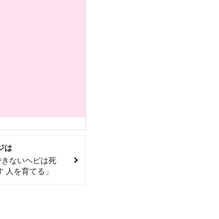
ジは
できないヘビは死
す 人を育てる」