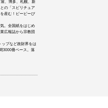
古屋、博多、札幌、新
ちとの「スピリチュア
卵を産む！ピーピーぴ
人気。全国紙をはじめ
企業広報誌から宗教団
体トップなど政財界をは
3000冊ペース。落