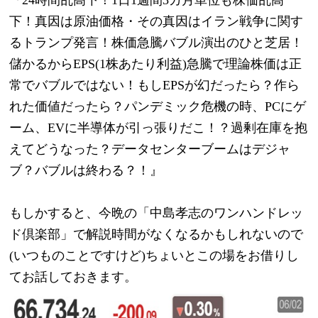
下！真因は原油価格・その真因はイラン戦争に関す
るトランプ発言！株価急騰バブル演出のひと芝居！
儲かるからEPS(1株あたり利益)急騰で理論株価は正
常でバブルではない！もしEPSが幻だったら？作ら
れた価値だったら？パンデミック危機の時、PCにゲ
ーム、EVに半導体が引っ張りだこ！？過剰在庫を抱
えてどうなった？データセンターブームはデジャ
ブ？バブルは終わる？！』
もしかすると、今晩の「中島孝志のワンハンドレッ
ド倶楽部」で解説時間がなくなるかもしれないので
(いつものことですけど)ちょいとこの場をお借りし
てお話しておきます。