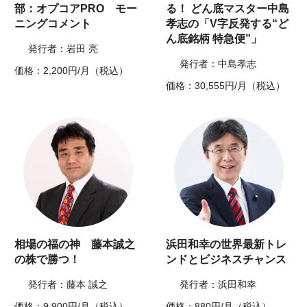
部：オプコアPRO モー
る！ どん底マスター中島
ニングコメント
孝志の「V字反発する“ど
ん底銘柄 特急便”」
発行者：岩田 亮
発行者：中島孝志
価格：2,200円/月（税込）
価格：30,555円/月（税込）
相場の福の神 藤本誠之
浜田和幸の世界最新トレ
の株で勝つ！
ンドとビジネスチャンス
発行者：藤本 誠之
発行者：浜田和幸
価格：9,900円/月（税込）
価格：880円/月（税込）