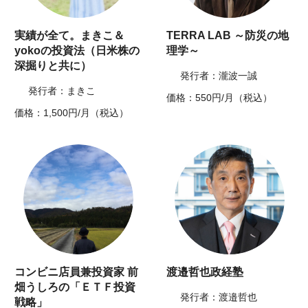
実績が全て。まきこ＆
TERRA LAB ～防災の地
yokoの投資法（日米株の
理学～
深掘りと共に）
発行者：瀧波一誠
発行者：まきこ
価格：550円/月（税込）
価格：1,500円/月（税込）
コンビニ店員兼投資家 前
渡邉哲也政経塾
畑うしろの「ＥＴＦ投資
発行者：渡邉哲也
戦略」