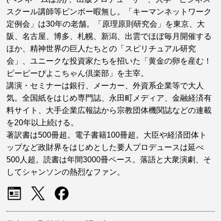
スクール講師等ビンボー暇無し。「キーマンネットワーク
定例会」は30年の老舗。「原理原則研究会」を東京、大
阪、名古屋、博多、札幌、新潟、出雲でほぼ毎月開催する
ほか、精神世界の巨人たちとの「スピリチュアル研究
会」、ユニークな投資家たちを招いた「黄金の卵を産む！
ピーピーぴよこちゃん倶楽部」を主宰。
講演・セミナーは銀行、メーカー、外資系企業等で大人
気。全国紙をはじめ専門誌、永田町メディア、金融経済有
料サイト、大手企業広報誌から宗教団体機関誌などの連載
を20年以上続ける。
著訳書は500冊超。電子書籍100冊超。大臣や経済団体ト
ップなど政財界をはじめとした要人プロデュースは延べ
500人超。読書は年間3000冊ペース。落語と大衆演劇、そ
してシャンソンの熱烈なファン。