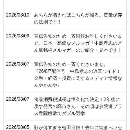
2026/08/10
あちらが増えればこちらが減る。質量保存
の法則です！
2026/08/09
宣伝告知のため一斉同報お許しくださいま
せ。日本一高価なメルマガ「中島孝志のど
ん底銘柄メルマガ」のご紹介・見本です！
2026/08/07
宣伝告知のため一斉くださいませ。
『26/8/7配信号 中島孝志の遅耳ワイド！
金融・経済・投資に関するメディア情報な
んやかんや』
2026/08/07
食品消費税減税は恒久化で決定！2年後に
戻す発言の高市さん！その頃は参院選プラ
ス衆院解散でダブル選挙
2026/08/05
影が薄すぎる植田日銀！去年に続きべッセ