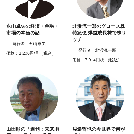
永山卓矢の経済・金融・
北浜流一郎のグロース株
市場の本当の話
特急便 爆益成長株で株リ
ッチ
発行者：永山卓矢
発行者：北浜流一郎
価格：2,200円/月（税込）
価格：7,914円/月（税込）
山田順の「週刊：未来地
渡邉哲也の今世界で何が