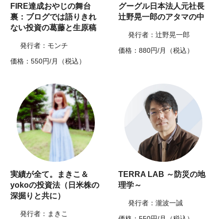
FIRE達成おやじの舞台
グーグル日本法人元社長
裏：ブログでは語りきれ
辻野晃一郎のアタマの中
ない投資の葛藤と生原稿
発行者：辻野晃一郎
発行者：モンチ
価格：880円/月（税込）
価格：550円/月（税込）
実績が全て。まきこ＆
TERRA LAB ～防災の地
yokoの投資法（日米株の
理学～
深掘りと共に）
発行者：瀧波一誠
発行者：まきこ
価格：550円/月（税込）