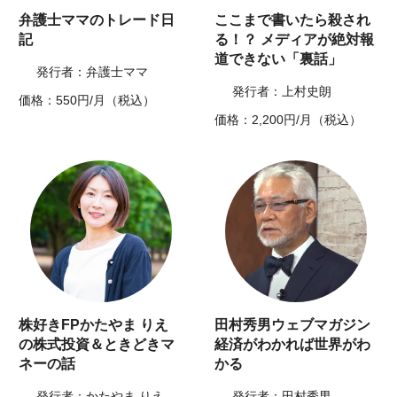
弁護士ママのトレード日
ここまで書いたら殺され
記
る！？ メディアが絶対報
道できない「裏話」
発行者：弁護士ママ
発行者：上村史朗
価格：550円/月（税込）
価格：2,200円/月（税込）
株好きFPかたやま りえ
田村秀男ウェブマガジン
の株式投資＆ときどきマ
経済がわかれば世界がわ
ネーの話
かる
発行者：かたやま りえ
発行者：田村秀男