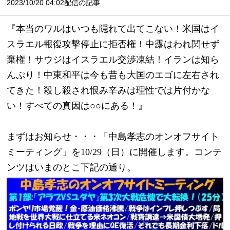
2023/10/20 04:02配信の記事
『本当のワルはいつも隠れて出てこない！米国はイ
スラエル報復攻撃停止に拒否権！中露はわれ関せず
棄権！サウジはイスラエル交渉凍結！イランは知ら
んぷり！中東和平は今も昔も大国のエゴに左右され
てきた！殺し殺され恨み辛みは理性では片付かな
い！すべての真因は○○にある！』
まずはお知らせ・・・「中島孝志のオンオフサイト
ミーティング」を10/29（日）に開催します。コンテ
ンツはいまのとこ下記の通り。