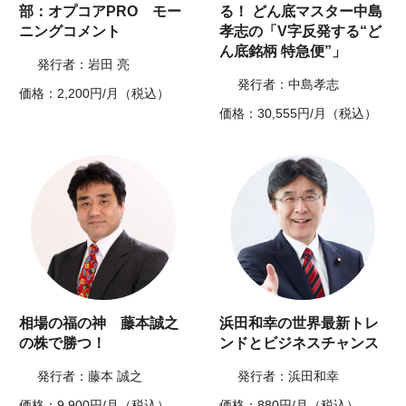
部：オプコアPRO モー
る！ どん底マスター中島
ニングコメント
孝志の「V字反発する“ど
ん底銘柄 特急便”」
発行者：岩田 亮
発行者：中島孝志
価格：2,200円/月（税込）
価格：30,555円/月（税込）
相場の福の神 藤本誠之
浜田和幸の世界最新トレ
の株で勝つ！
ンドとビジネスチャンス
発行者：藤本 誠之
発行者：浜田和幸
価格：9,900円/月（税込）
価格：880円/月（税込）