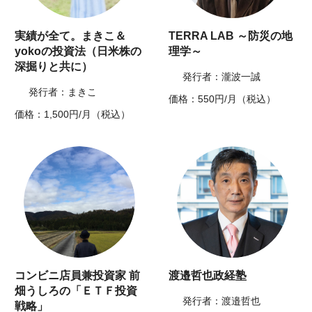
実績が全て。まきこ＆
TERRA LAB ～防災の地
yokoの投資法（日米株の
理学～
深掘りと共に）
発行者：瀧波一誠
発行者：まきこ
価格：550円/月（税込）
価格：1,500円/月（税込）
コンビニ店員兼投資家 前
渡邉哲也政経塾
畑うしろの「ＥＴＦ投資
発行者：渡邉哲也
戦略」