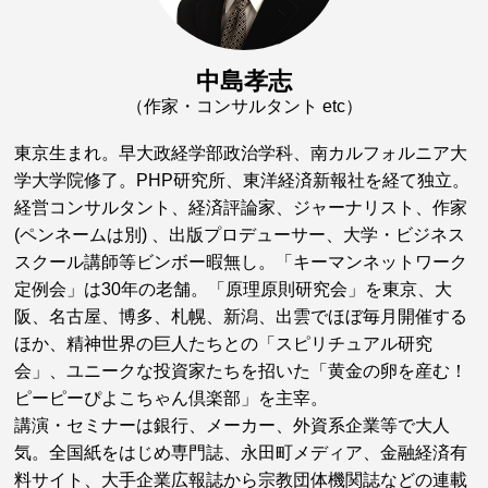
中島孝志
（作家・コンサルタント etc）
東京生まれ。早大政経学部政治学科、南カルフォルニア大
学大学院修了。PHP研究所、東洋経済新報社を経て独立。
経営コンサルタント、経済評論家、ジャーナリスト、作家
(ペンネームは別) 、出版プロデューサー、大学・ビジネス
スクール講師等ビンボー暇無し。「キーマンネットワーク
定例会」は30年の老舗。「原理原則研究会」を東京、大
阪、名古屋、博多、札幌、新潟、出雲でほぼ毎月開催する
ほか、精神世界の巨人たちとの「スピリチュアル研究
会」、ユニークな投資家たちを招いた「黄金の卵を産む！
ピーピーぴよこちゃん倶楽部」を主宰。
講演・セミナーは銀行、メーカー、外資系企業等で大人
気。全国紙をはじめ専門誌、永田町メディア、金融経済有
料サイト、大手企業広報誌から宗教団体機関誌などの連載