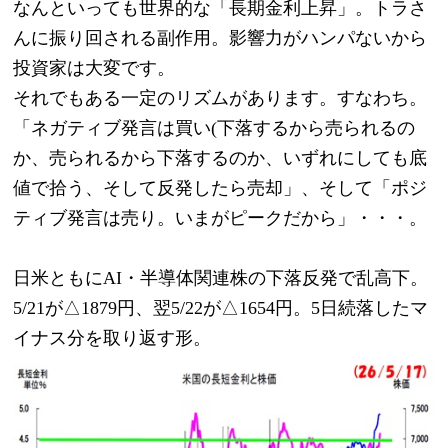
なんといっても世界的な「長期金利上昇」。トラさ
んに振り回される副作用。影響力がハンパないから
投資家は大変です。
それでもある一定のリズムがあります。すなわち。
「ネガティブ発言は買い(下落するから売られるの
か、売られるから下落するのか、いずれにしても底
値で拾う、そして反発したら売却」、そして「ポジ
ティブ発言は売り。いまがピークだから」・・・。
日米ともにAI・半導体関連株の下落反発で乱高下。
5/21が△1879円、翌5/22が△1654円。5日続落したマ
イナス分を取り返す形。