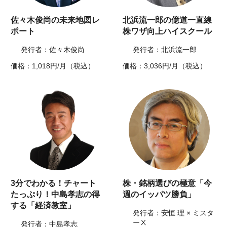
佐々木俊尚の未来地図レ
北浜流一郎の億道一直線
ポート
株ワザ向上ハイスクール
発行者：佐々木俊尚
発行者：北浜流一郎
価格：1,018円/月（税込）
価格：3,036円/月（税込）
3分でわかる！チャート
株・銘柄選びの極意「今
たっぷり！中島孝志の得
週のイッパツ勝負」
する「経済教室」
発行者：安恒 理 × ミスタ
ーⅩ
発行者：中島孝志