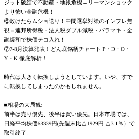
ジット破綻で不動産・地銀危機→リーマンショック
より怖い金融危機！
⑥敗けたらムショ送り！中間選挙対策のインフレ無
視＝連邦所得税・法人税ダブル減税・バラマキ・金
融緩和で株価テコ入れ！
⑦7-8月決算発表！どん底銘柄チャート P・D・O・
Y・K 徹底解析！
時代は大きく転換しようとしています。いや、すで
に転換してしまったのかもしれません。
■相場の大局観:
前半は売り優先、後半は買い優先。日本市場では、
日経平均株価63339円(先週末比△1929円 △3.1％）で
取引終了。