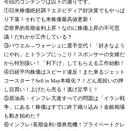
今回のコンテンツは以下の通りです。
①日米株価絶好調？エヌビディア好決算でもやっぱ
り下落！それでも米株価最高値更新！
②世界的長期金利上昇！なのに株価上昇の不可思
議！だれかが工作している？
③パウエル→ウォーシュに選手交代！「好きなよう
にやれ」とトランプにっこり！スポンサーの女婿だ
から特別扱い！「利下げ」してもらえる工作始動！
④日経平均株価はスピード違反！また来るジェット
コースター？Sell in May本格化？！どん底拾いの押
し目買い！上げたら売る！逃げ足早く！
⑤原油高・インフレ亢進すべての問題は「イラン戦
争」にある！株価はすでに終了織り込み！金銀相場
も動き始めた？
⑥インフレ↑長期金利↑債券危機！プライベートクレ