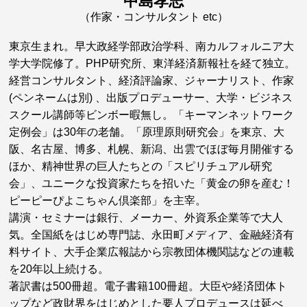
中島孝志
（作家・コンサルタント etc）
東京生まれ。早大政経学部政治学科、南カルフォルニア大
学大学院修了。PHP研究所、東洋経済新報社を経て独立。
経営コンサルタント、経済評論家、ジャーナリスト、作家
(ペンネームは別) 、出版プロデューサー、大学・ビジネス
スクール講師等ビンボー暇無し。「キーマンネットワーク
定例会」は30年の老舗。「原理原則研究会」を東京、大
阪、名古屋、博多、札幌、新潟、出雲でほぼ毎月開催する
ほか、精神世界の巨人たちとの「スピリチュアル研究
会」、ユニークな投資家たちを招いた「黄金の卵を産む！
ピーピーぴよこちゃん倶楽部」を主宰。
講演・セミナーは銀行、メーカー、外資系企業等で大人
気。全国紙をはじめ専門誌、永田町メディア、金融経済有
料サイト、大手企業広報誌から宗教団体機関誌などの連載
を20年以上続ける。
著訳書は500冊超。電子書籍100冊超。大臣や経済団体ト
ップなど政財界をはじめとした要人プロデュースは延べ