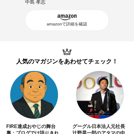
中島 孝志
amazonで詳細を確認
人気のマガジンを
あわせてチェック！
FIRE達成おやじの舞台
グーグル日本法人元社長
裏：ブログでは語りきれ
辻野晃一郎のアタマの中