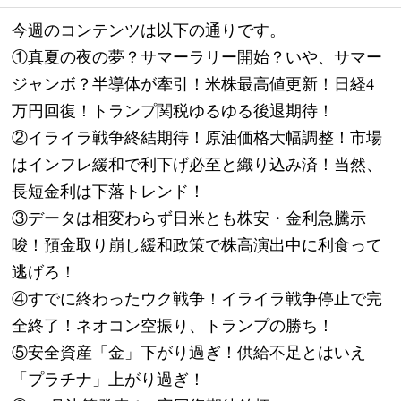
今週のコンテンツは以下の通りです。
①真夏の夜の夢？サマーラリー開始？いや、サマー
ジャンボ？半導体が牽引！米株最高値更新！日経4
万円回復！トランプ関税ゆるゆる後退期待！
②イライラ戦争終結期待！原油価格大幅調整！市場
はインフレ緩和で利下げ必至と織り込み済！当然、
長短金利は下落トレンド！
③データは相変わらず日米とも株安・金利急騰示
唆！預金取り崩し緩和政策で株高演出中に利食って
逃げろ！
④すでに終わったウク戦争！イライラ戦争停止で完
全終了！ネオコン空振り、トランプの勝ち！
⑤安全資産「金」下がり過ぎ！供給不足とはいえ
「プラチナ」上がり過ぎ！