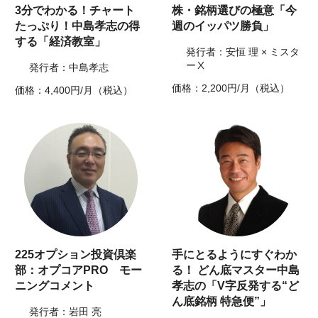
3分でわかる！チャート
株・銘柄選びの極意「今
たっぷり！中島孝志の得
週のイッパツ勝負」
する「経済教室」
発行者：安恒 理 × ミスタ
ーⅩ
発行者：中島孝志
価格：2,200円/月（税込）
価格：4,400円/月（税込）
225オプション投資倶楽
手にとるようにすぐわか
部：オプコアPRO モー
る！ どん底マスター中島
ニングコメント
孝志の「V字反発する“ど
ん底銘柄 特急便”」
発行者：岩田 亮