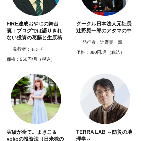
FIRE達成おやじの舞台
グーグル日本法人元社長
裏：ブログでは語りきれ
辻野晃一郎のアタマの中
ない投資の葛藤と生原稿
発行者：辻野晃一郎
発行者：モンチ
価格：880円/月（税込）
価格：550円/月（税込）
実績が全て。まきこ＆
TERRA LAB ～防災の地
yokoの投資法（日米株の
理学～