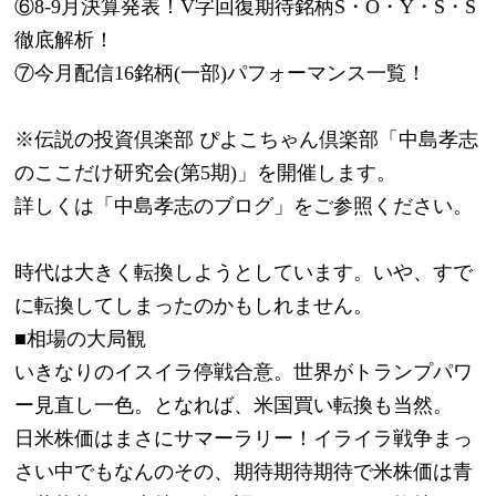
⑥8-9月決算発表！V字回復期待銘柄S・O・Y・S・S
徹底解析！
⑦今月配信16銘柄(一部)パフォーマンス一覧！
※伝説の投資倶楽部 ぴよこちゃん倶楽部「中島孝志
のここだけ研究会(第5期)」を開催します。
詳しくは「中島孝志のブログ」をご参照ください。
時代は大きく転換しようとしています。いや、すで
に転換してしまったのかもしれません。
■相場の大局観
いきなりのイスイラ停戦合意。世界がトランプパワ
ー見直し一色。となれば、米国買い転換も当然。
日米株価はまさにサマーラリー！イライラ戦争まっ
さい中でもなんのその、期待期待期待で米株価は青