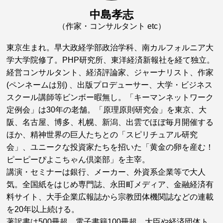
中島孝志
（作家・コンサルタント etc）
東京生まれ。早大政経学部政治学科、南カルフォルニア大
学大学院修了。PHP研究所、東洋経済新報社を経て独立。
経営コンサルタント、経済評論家、ジャーナリスト、作家
(ペンネームは別) 、出版プロデューサー、大学・ビジネス
スクール講師等ビンボー暇無し。「キーマンネットワーク
定例会」は30年の老舗。「原理原則研究会」を東京、大
阪、名古屋、博多、札幌、新潟、出雲でほぼ毎月開催する
ほか、精神世界の巨人たちとの「スピリチュアル研究
会」、ユニークな投資家たちを招いた「黄金の卵を産む！
ピーピーぴよこちゃん倶楽部」を主宰。
講演・セミナーは銀行、メーカー、外資系企業等で大人
気。全国紙をはじめ専門誌、永田町メディア、金融経済有
料サイト、大手企業広報誌から宗教団体機関誌などの連載
を20年以上続ける。
著訳書は500冊超。電子書籍100冊超。大臣や経済団体ト