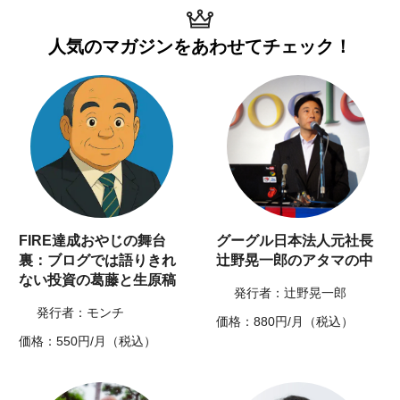
人気のマガジンを
あわせてチェック！
FIRE達成おやじの舞台
グーグル日本法人元社長
裏：ブログでは語りきれ
辻野晃一郎のアタマの中
ない投資の葛藤と生原稿
発行者：辻野晃一郎
発行者：モンチ
価格：880円/月（税込）
価格：550円/月（税込）