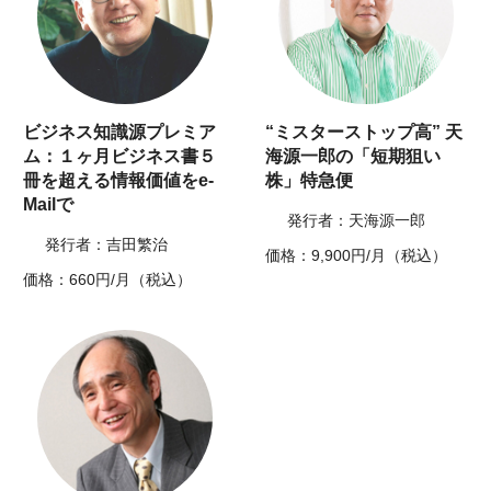
ビジネス知識源プレミア
“ミスターストップ高” 天
ム：１ヶ月ビジネス書５
海源一郎の「短期狙い
冊を超える情報価値をe-
株」特急便
Mailで
発行者：天海源一郎
発行者：吉田繁治
価格：9,900円/月（税込）
価格：660円/月（税込）