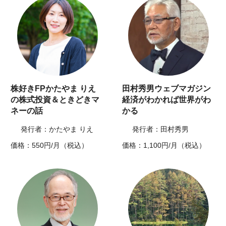
株好きFPかたやま りえ
田村秀男ウェブマガジン
の株式投資＆ときどきマ
経済がわかれば世界がわ
ネーの話
かる
発行者：かたやま りえ
発行者：田村秀男
価格：550円/月（税込）
価格：1,100円/月（税込）