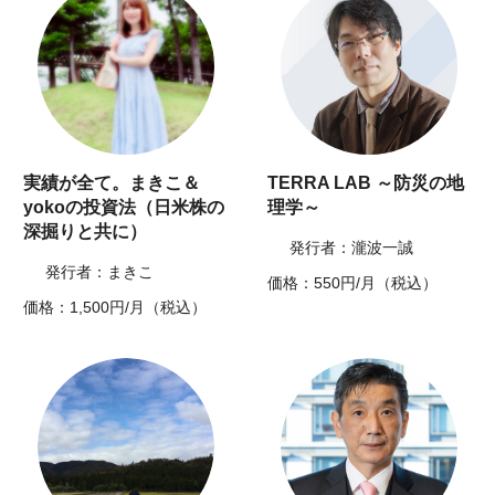
実績が全て。まきこ＆
TERRA LAB ～防災の地
yokoの投資法（日米株の
理学～
深掘りと共に）
発行者：瀧波一誠
発行者：まきこ
価格：550円/月（税込）
価格：1,500円/月（税込）