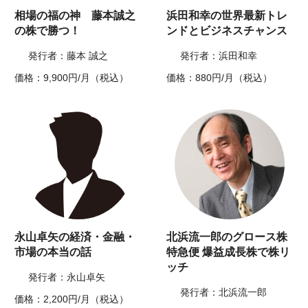
相場の福の神 藤本誠之
浜田和幸の世界最新トレ
の株で勝つ！
ンドとビジネスチャンス
発行者：藤本 誠之
発行者：浜田和幸
価格：9,900円/月（税込）
価格：880円/月（税込）
永山卓矢の経済・金融・
北浜流一郎のグロース株
市場の本当の話
特急便 爆益成長株で株リ
ッチ
発行者：永山卓矢
発行者：北浜流一郎
価格：2,200円/月（税込）