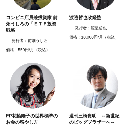
コンビニ店員兼投資家 前
渡邉哲也政経塾
畑うしろの「ＥＴＦ投資
発行者：渡邉哲也
戦略」
価格：10,000円/月（税込）
発行者：前畑うしろ
価格：550円/月（税込）
FP花輪陽子の世界標準の
週刊三橋貴明 ～新世紀
お金の増やし方
のビッグブラザーへ～