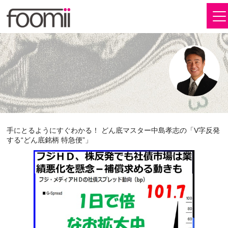
手にとるようにすぐわかる！ どん底マスター中島孝志の「V字反発
する“どん底銘柄 特急便”」