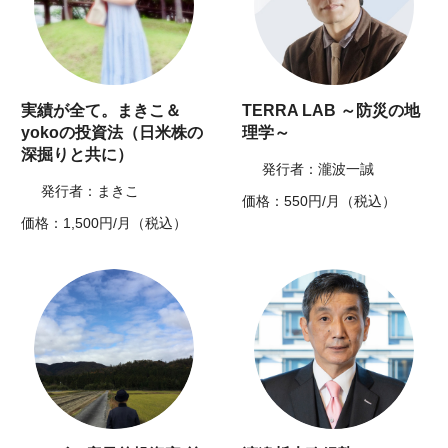
実績が全て。まきこ＆
TERRA LAB ～防災の地
yokoの投資法（日米株の
理学～
深掘りと共に）
発行者：瀧波一誠
発行者：まきこ
価格：550円/月（税込）
価格：1,500円/月（税込）