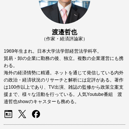
渡邉哲也
（作家・経済評論家）
1969年生まれ。日本大学法学部経営法学科卒。
貿易・卸の企業に勤務の後、独立。複数の企業運営にも携
わる。
海外の経済情勢に精通。ネットを通じて発信している内外
の政治・経済状況のリサーチと解析には定評がある。著作
は100作以上であり、TV出演、雑誌の監修から政策立案支
援まで、様々な活動を行っている。人気Youtube番組 渡
邉哲也showのキャスターも務める。