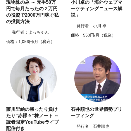
現物株のみ ～ 元手50万
小川卓の「海外ウェブマ
円で毎月たったの２万円
ーケティングニュース解
の投資で2000万円稼ぐ私
説」
の投資方法
発行者：小川 卓
発行者：よっちゃん
価格：550円/月（税込）
価格：1,056円/月（税込）
藤川里絵の勝ったり負け
石井順也の世界情勢ブリ
たり”赤裸々”株ノート ～
ーフィング
読者限定YouTubeライブ
発行者：石井順也
配信付き