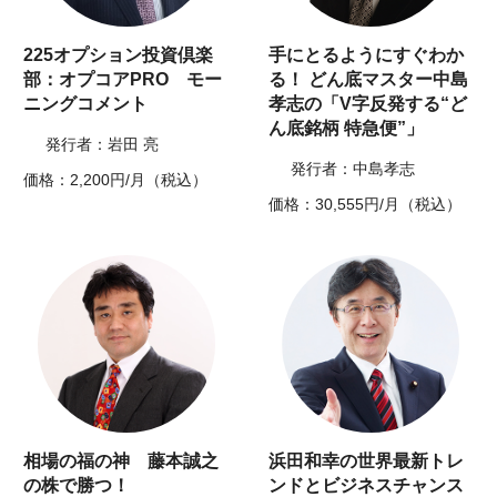
225オプション投資倶楽
手にとるようにすぐわか
部：オプコアPRO モー
る！ どん底マスター中島
ニングコメント
孝志の「V字反発する“ど
ん底銘柄 特急便”」
発行者：岩田 亮
発行者：中島孝志
価格：2,200円/月（税込）
価格：30,555円/月（税込）
相場の福の神 藤本誠之
浜田和幸の世界最新トレ
の株で勝つ！
ンドとビジネスチャンス