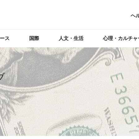
ヘ
ース
国際
人文・生活
心理・カルチャ
ブ