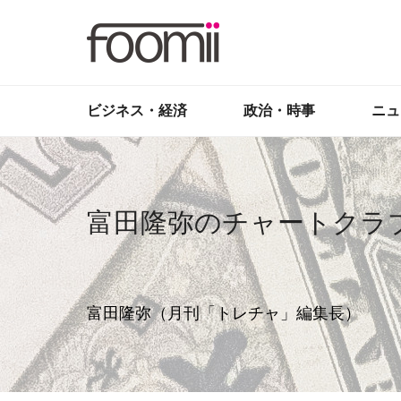
ビジネス・経済
政治・時事
ニュ
富田隆弥のチャートクラ
富田隆弥（月刊「トレチャ」編集長）