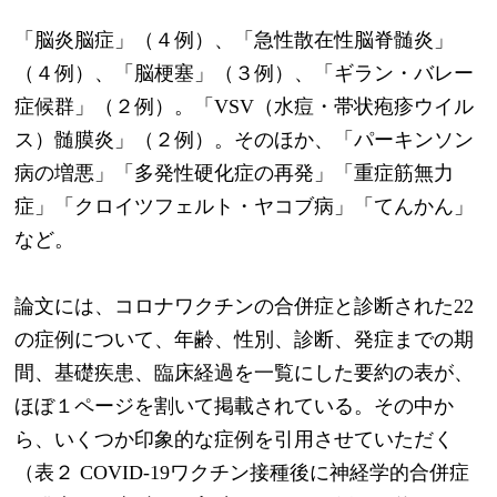
「脳炎脳症」（４例）、「急性散在性脳脊髄炎」
（４例）、「脳梗塞」（３例）、「ギラン・バレー
症候群」（２例）。「VSV（水痘・帯状疱疹ウイル
ス）髄膜炎」（２例）。そのほか、「パーキンソン
病の増悪」「多発性硬化症の再発」「重症筋無力
症」「クロイツフェルト・ヤコブ病」「てんかん」
など。
論文には、コロナワクチンの合併症と診断された22
の症例について、年齢、性別、診断、発症までの期
間、基礎疾患、臨床経過を一覧にした要約の表が、
ほぼ１ページを割いて掲載されている。その中か
ら、いくつか印象的な症例を引用させていただく
（表２ COVID-19ワクチン接種後に神経学的合併症