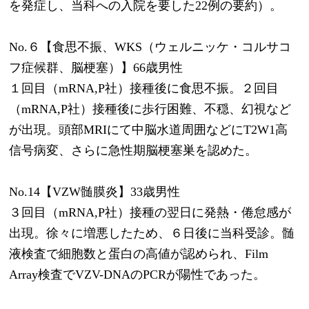
を発症し、当科への入院を要した22例の要約）。
No.６【食思不振、WKS（ウェルニッケ・コルサコ
フ症候群、脳梗塞）】66歳男性
１回目（mRNA,P社）接種後に食思不振。２回目
（mRNA,P社）接種後に歩行困難、不穏、幻視など
が出現。頭部MRIにて中脳水道周囲などにT2W1高
信号病変、さらに急性期脳梗塞巣を認めた。
No.14【VZW髄膜炎】33歳男性
３回目（mRNA,P社）接種の翌日に発熱・倦怠感が
出現。徐々に増悪したため、６日後に当科受診。髄
液検査で細胞数と蛋白の高値が認められ、Film 
Array検査でVZV-DNAのPCRが陽性であった。