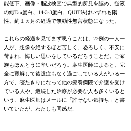
能低下。画像・脳波検査で典型的所見を認め、髄液
の総Tau蛋白、14-3-3蛋白、QUIT法はいずれも陽
性。約１ヵ月の経過で無動性無言状態になった。
これらの経過を見てまず思うことは、22例の一人一
人が、想像を絶するほど苦しく、恐ろしく、不安に
苛まれ、悔しい思いをしているだろうことだ。ご家
族もほんとうに辛いだろう。麻生医師によると、完
全に寛解して後遺症もなく過ごしている人がいる一
方で、寝たきりになって他の療養病院で介護を受け
ている人や、継続した治療が必要な人も多くいると
いう。麻生医師はメールに「許せない気持ち」と書
いていたが、わたしも同感だ。