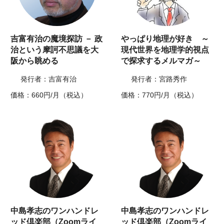
吉富有治の魔境探訪 － 政
やっぱり地理が好き ～
治という摩訶不思議を大
現代世界を地理学的視点
阪から眺める
で探求するメルマガ～
発行者：吉富有治
発行者：宮路秀作
価格：660円/月（税込）
価格：770円/月（税込）
中島孝志のワンハンドレ
中島孝志のワンハンドレ
ッド倶楽部（Zoomライ
ッド倶楽部（Zoomライ