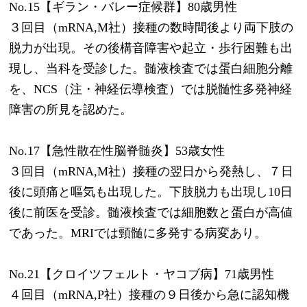
No.15【ギラン・バレー症候群】80歳男性
３回目（mRNA,M社）接種の数時間後より両下肢の
脱力が出現。その後構音障害や起立・歩行困難も出
現し、当科を受診した。髄液検査では蛋白細胞分離
を、NCS（注・神経伝導検査）では脱髄性多発神経
障害の所見を認めた。
No.17【急性散在性脳脊髄炎】53歳女性
３回目（mRNA,M社）接種の翌日から発熱し、７日
後に頭痛と嘔気も出現した。下肢脱力も出現し10日
後に前医を受診。髄液検査では細胞数と蛋白が高値
であった。MRIでは頸髄に多発する病変あり。
No.21【クロイツフェルト・ヤコブ病】71歳男性
４回目（mRNA,P社）接種の９日後から急に認知機