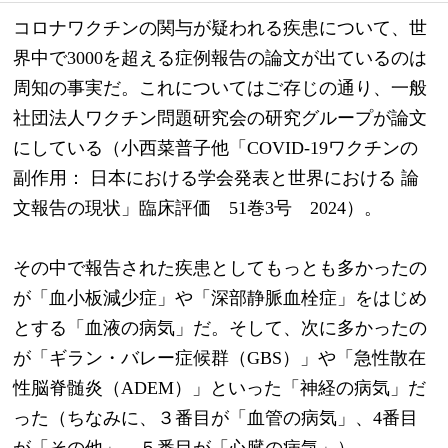
コロナワクチンの関与が疑われる疾患について、世
界中で3000を超える症例報告の論文が出ているのは
周知の事実だ。これについてはご存じの通り、一般
社団法人ワクチン問題研究会の研究グループが論文
にしている（小西菜普子他「COVID-19ワクチンの
副作用： 日本における学会発表と世界における 論
文報告の現状」臨床評価　51巻3号　2024）。
その中で報告された疾患としてもっとも多かったの
が「血小板減少症」や「深部静脈血栓症」をはじめ
とする「血液の病気」だ。そして、次に多かったの
が「ギラン・バレー症候群（GBS）」や「急性散在
性脳脊髄炎（ADEM）」といった「神経の病気」だ
った（ちなみに、３番目が「血管の病気」、4番目
が「その他」、５番目が「心臓の病気」）。