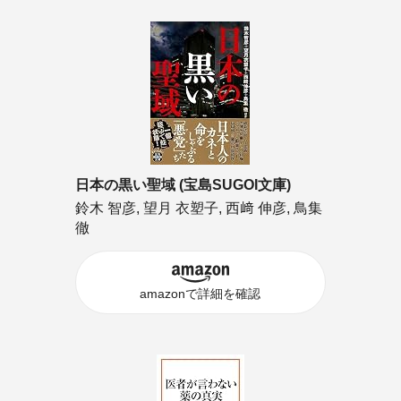
日本の黒い聖域 (宝島SUGOI文庫)
鈴木 智彦, 望月 衣塑子, 西﨑 伸彦, 鳥集
徹
amazonで詳細を確認