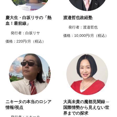
慶大生・白坂リサの「熱
渡邉哲也政経塾
血！最前線」
発行者：渡邉哲也
発行者：白坂リサ
価格：10,000円/月（税込）
価格：220円/月（税込）
ニキータの本当のロシア
大高未貴の魔都見聞録 ─
情報/視点
国際情勢から見えない世
界までの探求