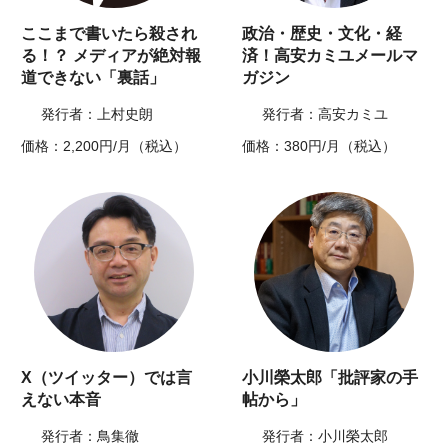
ここまで書いたら殺され
政治・歴史・文化・経
る！？ メディアが絶対報
済！高安カミユメールマ
道できない「裏話」
ガジン
発行者：上村史朗
発行者：高安カミユ
価格：2,200円/月（税込）
価格：380円/月（税込）
X（ツイッター）では言
小川榮太郎「批評家の手
えない本音
帖から」
発行者：鳥集徹
発行者：小川榮太郎