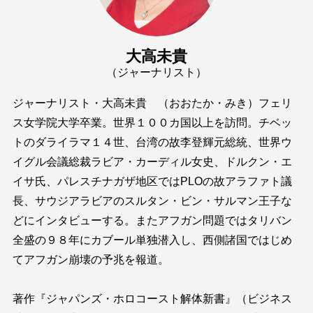
大高未貴
（ジャーナリスト）
ジャーナリスト・大高未貴 （おおたか・みき）フェリ
ス女学院大学卒業。世界１００カ国以上を訪問。チベッ
トのダライラマ１４世、台湾の故李登輝元総統、世界ウ
イグル会議総裁ラビア・カーディル女史、ドルクン・エ
イサ氏、パレスチナガザ地区ではPLOの故アラファト議
長、サウジアラビアのスルタン・ビン・サルマン王子な
どにインタビューする。またアフガン問題ではタリバン
全盛の９８年にカブール単独潜入し、西側諸国ではじめ
てアフガン崩壊の予兆を報道。
著作『ジャパンズ・ホロコースト解体新書』（ビジネス