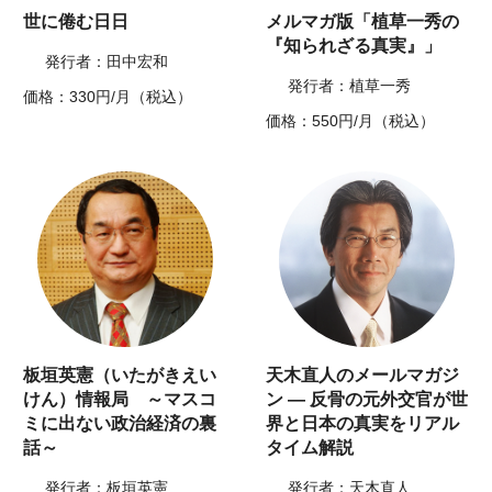
世に倦む日日
メルマガ版「植草一秀の
『知られざる真実』」
発行者：田中宏和
発行者：植草一秀
価格：330円/月（税込）
価格：550円/月（税込）
板垣英憲（いたがきえい
天木直人のメールマガジ
けん）情報局 ～マスコ
ン ― 反骨の元外交官が世
ミに出ない政治経済の裏
界と日本の真実をリアル
話～
タイム解説
発行者：板垣英憲
発行者：天木直人