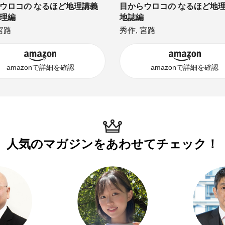
ウロコの なるほど地理講義
目からウロコの なるほど地
理編
地誌編
宮路
秀作, 宮路
amazonで詳細を確認
amazonで詳細を確認
人気のマガジンを
あわせてチェック！