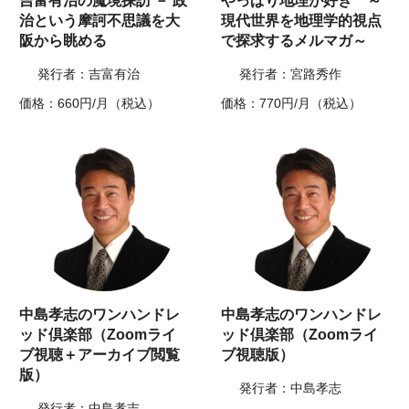
吉富有治の魔境探訪 － 政
やっぱり地理が好き ～
治という摩訶不思議を大
現代世界を地理学的視点
阪から眺める
で探求するメルマガ～
発行者：吉富有治
発行者：宮路秀作
価格：660円/月（税込）
価格：770円/月（税込）
中島孝志のワンハンドレ
中島孝志のワンハンドレ
ッド倶楽部（Zoomライ
ッド倶楽部（Zoomライ
ブ視聴＋アーカイブ閲覧
ブ視聴版）
版）
発行者：中島孝志
発行者：中島孝志