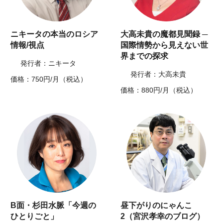
ニキータの本当のロシア
大高未貴の魔都見聞録 ─
情報/視点
国際情勢から見えない世
界までの探求
発行者：ニキータ
発行者：大高未貴
価格：750円/月（税込）
価格：880円/月（税込）
B面・杉田水脈「今週の
昼下がりのにゃんこ
ひとりごと」
2（宮沢孝幸のブログ）