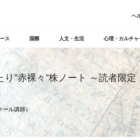
ヘ
ース
国際
人文・生活
心理・カルチャ
り”赤裸々”株ノート ～読者限定
クール講師）