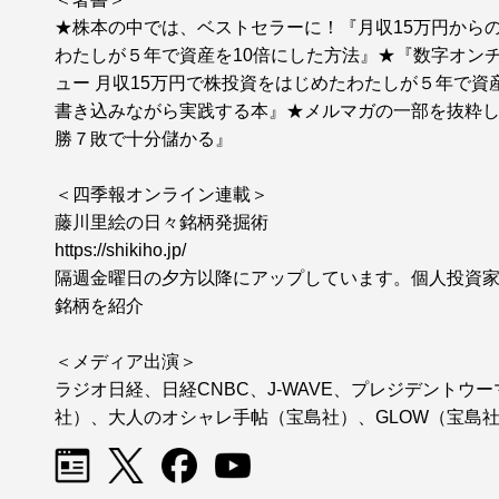
★株本の中では、ベストセラーに！『月収15万円からの
わたしが５年で資産を10倍にした方法』★『数字オン
ュー 月収15万円で株投資をはじめたわたしが５年で資
書き込みながら実践する本』★メルマガの一部を抜粋
勝７敗で十分儲かる』
＜四季報オンライン連載＞
藤川里絵の日々銘柄発掘術
https://shikiho.jp/
隔週金曜日の夕方以降にアップしています。個人投資
銘柄を紹介
＜メディア出演＞
ラジオ日経、日経CNBC、J-WAVE、プレジデントウ
社）、大人のオシャレ手帖（宝島社）、GLOW（宝島