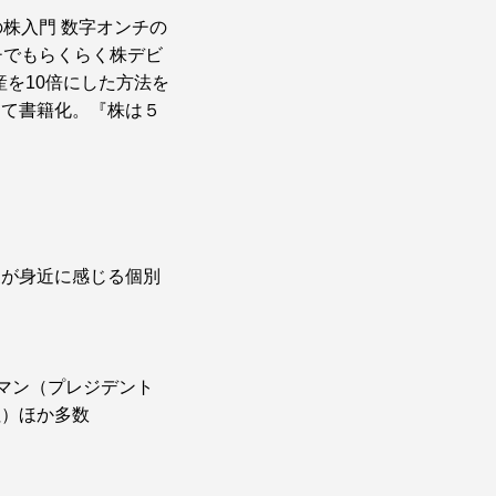
株入門 数字オンチの
チでもらくらく株デビ
産を10倍にした方法を
して書籍化。『株は５
家が身近に感じる個別
ーマン（プレジデント
社）ほか多数