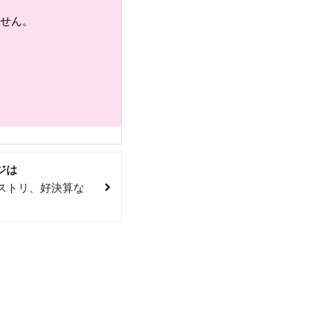
せん。
ジは
ストリ、好決算な