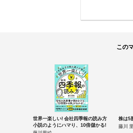
この
世界一楽しい! 会社四季報の読み方
株は5
小説のようにハマり、10倍儲かる!
藤川 
藤川里絵