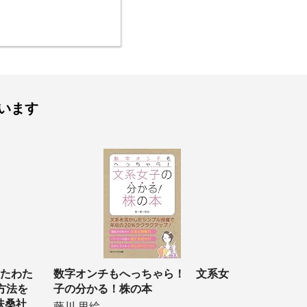
います
めたわた
数字オンチもへっちゃら！ 文系女
方法を
子の分かる！株の本
扶桑社
藤川 里絵