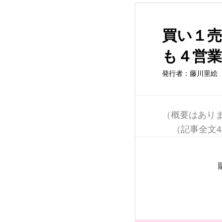
買い１
も４営
発行者：藤川里絵
（概要はありま