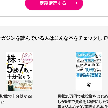
定期購読する
マガジンを読んでいる人は
こんな本をチェックして
勝7敗で十分儲かる!
月収15万円で株投資をはじ
しが5年で資産を10倍にした
里絵
書き込みながら実践する本 (