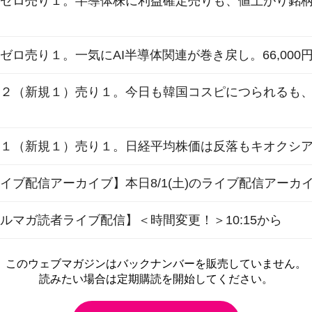
いゼロ売り１。半導体株に利益確定売りも、値上がり銘
ゼロ売り１。一気にAI半導体関連が巻き戻し。66,000
い２（新規１）売り１。今日も韓国コスピにつられるも
。
い１（新規１）売り１。日経平均株価は反落もキオクシ
イブ配信アーカイブ】本日8/1(土)のライブ配信アーカ
ルマガ読者ライブ配信】＜時間変更！＞10:15から
このウェブマガジンは
バックナンバーを販売していません。
読みたい場合は定期購読を開始してください。