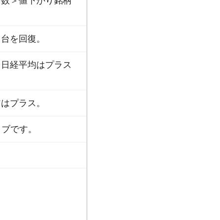
柄数＞値下がり銘柄
円台を回復。
、日経平均はプラス
アはプラス。
イブです。