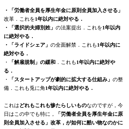
・「労働者全員を厚生年金に原則全員加入させる」
改革．これを
1年以内に絶対やる．
・「選択的夫婦別姓」
の法案提出．これを
1年以内
に絶対やる．
・「ライドシェア」
の全面解禁．これも
1年以内に
絶対やる．
・
「解雇規制」の緩和
．これも
1年以内に絶対や
る．
・
「スタートアップが劇的に拡大する仕組み」
の整
備．これも兎に角
1年以内に絶対やる．
これは
どれもこれも惨たらしいもの
なのですが，今
日はこの中でも特に，
「労働者全員を厚生年金に原
則全員加入させる」改革，が如何に酷い物なのかに