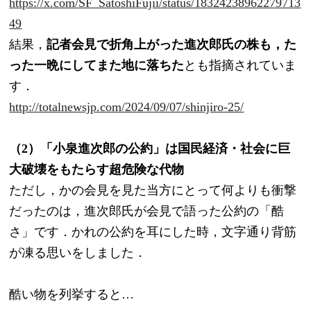
https://x.com/SF_SatoshiFujii/status/18324238962279713
49
結果，
記者会見で折角上がった進次郎氏の株も，
た
った一晩にしてまた地に落ちた
とも指摘されていま
す．
http://totalnewsjp.com/2024/09/07/shinjiro-25/
（2）「小泉進次郎の公約」は国民経済・社会に巨
大破壊をもたらす超危険な代物
ただし，かの会見を見た当方にとって何よりも衝撃
だったのは，進次郎氏が会見で語った公約の「酷
さ」です．かれの公約を耳にした時，文字通り背筋
が凍る思いをしました．
酷い物を列挙すると…