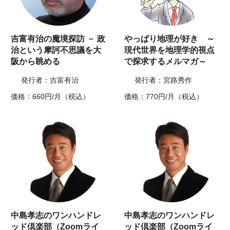
吉富有治の魔境探訪 － 政
やっぱり地理が好き ～
治という摩訶不思議を大
現代世界を地理学的視点
阪から眺める
で探求するメルマガ～
発行者：吉富有治
発行者：宮路秀作
価格：660円/月（税込）
価格：770円/月（税込）
中島孝志のワンハンドレ
中島孝志のワンハンドレ
ッド倶楽部（Zoomライ
ッド倶楽部（Zoomライ