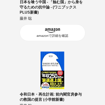
日本を喰う中国 - 「蝕む国」から身を
守るための抗中論 - (ワニブックス
PLUS新書)
藤井 聡
amazonで詳細を確認
令和日本・再生計画: 前内閣官房参与
の救国の提言 (小学館新書)