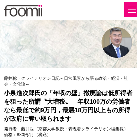
藤井聡・クライテリオン日記～日常風景から語る政治・経済・社
会・文化論～
小泉進次郎氏の「年収の壁」撤廃論は低所得者
を狙った所謂〝大増税〟 年収100万の労働者
なら最低で約9万円，最悪18万円以上もの所得
が政府に奪い取られます
発行者：藤井聡（京都大学教授・表現者クライテリオン編集長）
価格：880円/月（税込）