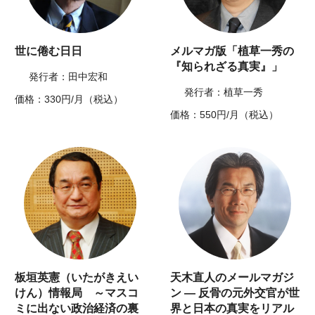
世に倦む日日
メルマガ版「植草一秀の
『知られざる真実』」
発行者：田中宏和
発行者：植草一秀
価格：330円/月（税込）
価格：550円/月（税込）
板垣英憲（いたがきえい
天木直人のメールマガジ
けん）情報局 ～マスコ
ン ― 反骨の元外交官が世
ミに出ない政治経済の裏
界と日本の真実をリアル