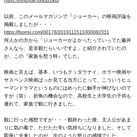
https://longride.jp/kazoku/
以前、このメールマガジンで『ジョーカー』の映画評論を
https://foomii.com/00178/2019111511000060331

何人かの方から「ジョーカーがよかったっていってた藤井
さんなら、是非観たらいいですよ」と紹介されていたの
が、この『家族を想う時』でした。

映画と言えば、基本、いつもクッダラナイ、ホラー映画や
サスペンス映画ばっか見てる当方にとって、こういうヒュ
ーマンドラマというものにはめったに触手が伸びないので
すが（笑）、折角の機会なので、高校生と大学生の子供も
連れて、家族で観に行きました。

観に行った感想ですが・・・観終わった後、主人公があま
りに気の毒で、ただただ辛い気持ちになりました。そして
即座に去来したのが、次のような怒りの感情でした。