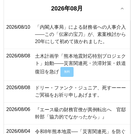
2026年08月
2026/08/10
「内閣人事局」による財務省への人事介入
――この「伝家の宝刀」が、素案検討から
20年にして初めて抜かれました。
2026/08/08
土木計画学「熊本地震対応特別プロジェク
ト」始動――災害関連死・渋滞対策・鉄道
復旧を急げ
無料
2026/08/08
ドリー・ファンク・ジュニア、死すーーー
ご冥福をお祈り申しあげます。
2026/08/06
『エース級の財務官僚が異例転出へ 官邸
幹部「協力的でなかったから」』
2026/08/04
令和8年熊本地震──「災害関連死」を防ぐ