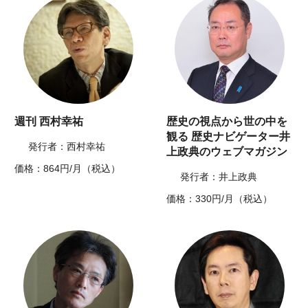
週刊 西村幸祐
歴史の視点から世の中を
観る 歴史ナビゲーター井
発行者：西村幸祐
上政典のウェブマガジン
価格：864円/月（税込）
発行者：井上政典
価格：330円/月（税込）