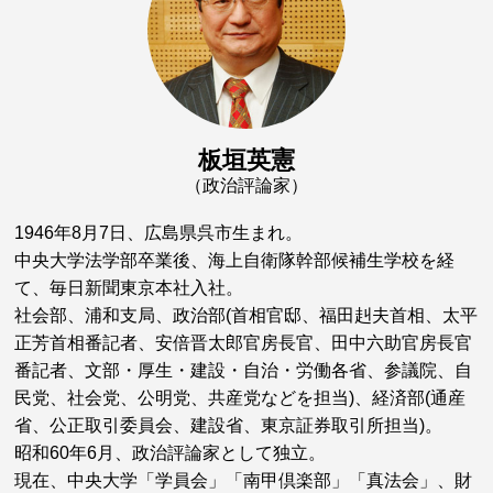
板垣英憲
（政治評論家）
1946年8月7日、広島県呉市生まれ。
中央大学法学部卒業後、海上自衛隊幹部候補生学校を経
て、毎日新聞東京本社入社。
社会部、浦和支局、政治部(首相官邸、福田赳夫首相、太平
正芳首相番記者、安倍晋太郎官房長官、田中六助官房長官
番記者、文部・厚生・建設・自治・労働各省、参議院、自
民党、社会党、公明党、共産党などを担当)、経済部(通産
省、公正取引委員会、建設省、東京証券取引所担当)。
昭和60年6月、政治評論家として独立。
現在、中央大学「学員会」「南甲倶楽部」「真法会」、財