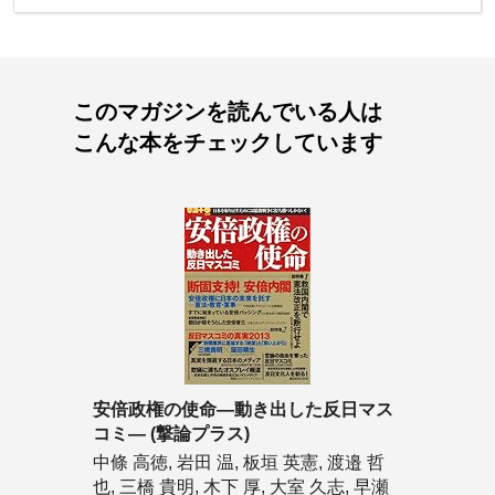
このマガジンを読んでいる人は
こんな本をチェックしています
安倍政権の使命―動き出した反日マス
コミ― (撃論プラス)
中條 高徳, 岩田 温, 板垣 英憲, 渡邉 哲
也, 三橋 貴明, 木下 厚, 大室 久志, 早瀬