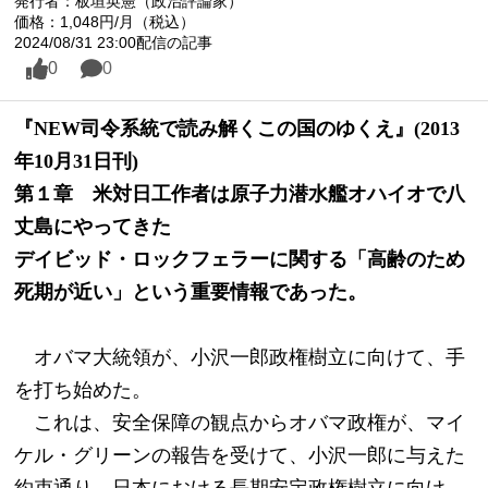
発行者：板垣英憲（政治評論家）
価格：1,048円/月（税込）
2024/08/31 23:00配信の記事
0
0
『NEW司令系統で読み解くこの国のゆくえ』(2013
年10月31日刊)　
第１章　米対日工作者は原子力潜水艦オハイオで八
丈島にやってきた
デイビッド・ロックフェラーに関する「高齢のため
死期が近い」という重要情報であった。
　オバマ大統領が、小沢一郎政権樹立に向けて、手
を打ち始めた。
　これは、安全保障の観点からオバマ政権が、マイ
ケル・グリーンの報告を受けて、小沢一郎に与えた
約束通り、日本における長期安定政権樹立に向け