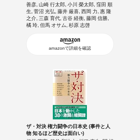
善彦, 山崎 行太郎, 小川 榮太郎, 窪田 順
生, 菅沼 光弘, 藤井 厳喜, 西岡 力, 惠 隆
之介, 三森 育代, 古谷 経衡, 藤岡 信勝,
橘 玲, 但馬 オサム, 杉原 志啓
amazonで詳細を確認
ザ・対決 権力闘争の日本史 (事件と人
物 知るほど歴史は面白い)