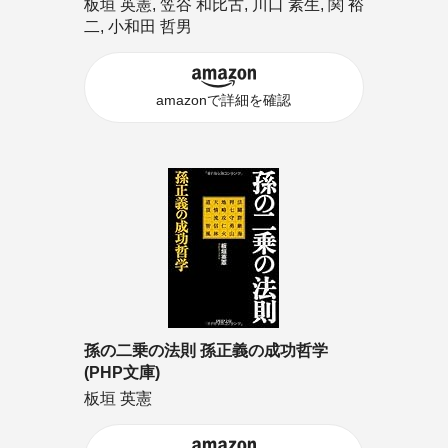
板垣 英憲, 笠谷 和比古, 川口 素生, 関 裕
二, 小和田 哲男
amazonで詳細を確認
孫の二乗の法則 孫正義の成功哲学
(PHP文庫)
板垣 英憲