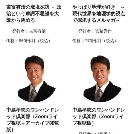
吉富有治の魔境探訪 － 政
やっぱり地理が好き ～
治という摩訶不思議を大
現代世界を地理学的視点
阪から眺める
で探求するメルマガ～
発行者：吉富有治
発行者：宮路秀作
価格：660円/月（税込）
価格：770円/月（税込）
中島孝志のワンハンドレ
中島孝志のワンハンドレ
ッド倶楽部（Zoomライ
ッド倶楽部（Zoomライ
ブ視聴＋アーカイブ閲覧
ブ視聴版）
版）