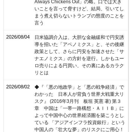
Always Chickens Out」の略。口では大き
いことを言って脅すけど、結局、引いてし
まう煮え切らないトランプの態度のことを
言う
2026/08/04
日米協調介入は、大胆な金融緩和で円安誘
導を招いた「アベノミクス」と、その後継
政策として、さらに円安を加速させた「サ
ナエノミクス」の方針を逆行。しかもユー
ロ売りによる円買い、その裏にあるカラク
リとは
2026/08/02
◆『「悪の地政学」と「悪の戦争経済」で
わかった 日本人が背負う世界大戦重大リ
スク』 (2016年3月刊 板垣 英憲 著) 第３
章 中国は「一帯一路構想・ＡＩＩＢ」に
よって中国中心の世界経済圏を築こうとし
ている 「アジアインフラ投資銀行」という
中国人の「壮大な夢」のリスクにご用心！