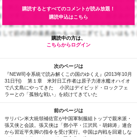
購読するとすべてのコメントが読み放題！
購読申込はこちら
購読中の方は、
こちらからログイン
次のページは
『NEW司令系統で読み解くこの国のゆくえ』(2013年10月
31日刊) 第１章 米対日工作者は原子力潜水艦オハイオ
で八丈島にやってきた 小沢はデイビッド・ロックフェ
ラーとの「孤独な戦い」を続けてきていた
前のページは
サリバン米大統領補佐官が中国軍制服組トップで親米派・
張又侠と会談。張又侠は「鄧小平・江沢民・胡錦涛」連合
から習近平失脚の指令を受け実行。中国は内戦を回避しな