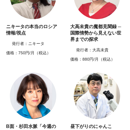
ニキータの本当のロシア
大高未貴の魔都見聞録 ─
情報/視点
国際情勢から見えない世
界までの探求
発行者：ニキータ
発行者：大高未貴
価格：750円/月（税込）
価格：880円/月（税込）
B面・杉田水脈「今週の
昼下がりのにゃんこ