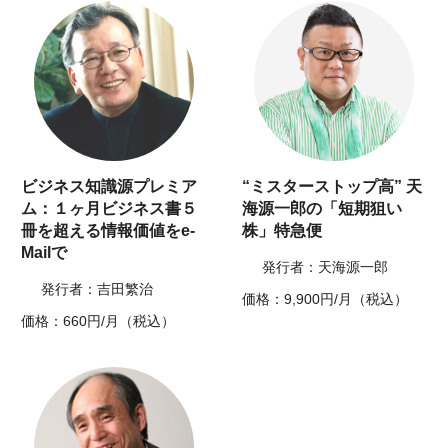
ビジネス知識源プレミア
“ミスターストップ高” 天
ム：１ヶ月ビジネス書５
海源一郎の「短期狙い
冊を超える情報価値をe-
株」特急便
Mailで
発行者：天海源一郎
発行者：吉田繁治
価格：9,900円/月（税込）
価格：660円/月（税込）