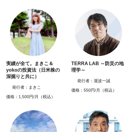
実績が全て。まきこ＆
TERRA LAB ～防災の地
yokoの投資法（日米株の
理学～
深掘りと共に）
発行者：瀧波一誠
発行者：まきこ
価格：550円/月（税込）
価格：1,500円/月（税込）