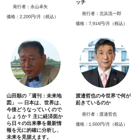
ッチ
発行者：永山卓矢
発行者：北浜流一郎
価格：2,200円/月（税込）
価格：7,914円/月（税込）
山田順の「週刊：未来地
渡邉哲也の今世界で何が
図」 ― 日本は、世界は、
起きているのか
今後どうなっていくので
発行者：渡邉哲也
しょうか？ 主に経済面か
ら日々の出来事を最新情
価格：1,500円/月（税込）
報を元に的確に分析し、
未来を見据えます。